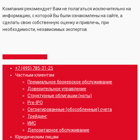
Компания рекомендует Вам не полагаться исключительно на
информацию, с которой Вы были ознакомлены на сайте, а
сделать свою собственную оценку и привлечь, при
необходимости, независимых экспертов.
Share
Share
Share
Share
Pin
Close
+7 (495) 785-31-25
Menu
Частным клиентам
Премиальное брокерское обслуживание
Доверительное управление
Структурные облигации (ноты)
Pre-IPO
Сегрегированные (обособленные) счета
Трейдинг
ИИС
Депозитарное обслуживание
Юридическим лицам