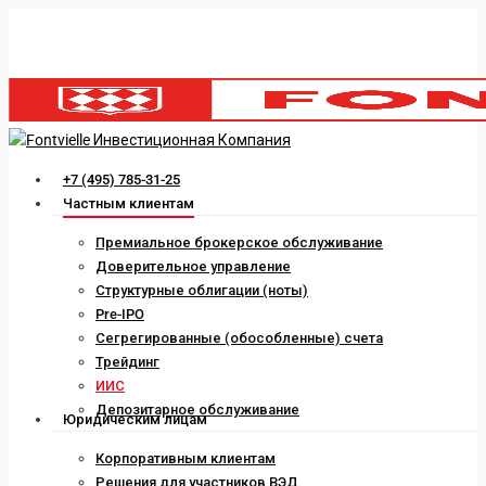
Skip
to
main
content
Menu
+7 (495) 785-31-25
Частным клиентам
Премиальное брокерское обслуживание
Доверительное управление
Структурные облигации (ноты)
Pre-IPO
Сегрегированные (обособленные) счета
Трейдинг
ИИС
Депозитарное обслуживание
Юридическим лицам
Корпоративным клиентам
Решения для участников ВЭД