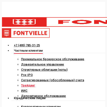
Skip
to
main
content
Menu
+7 (495) 785-31-25
Частным клиентам
Премиальное брокерское обслуживание
Доверительное управление
Структурные облигации (ноты)
Pre-IPO
Сегрегированные (обособленные) счета
Трейдинг
ИИС
Депозитарное обслуживание
Юридическим лицам
Корпоративным клиентам