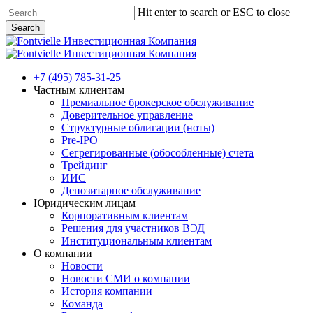
Skip
Hit enter to search or ESC to close
to
Search
main
Close
content
Search
Menu
+7 (495) 785-31-25
Частным клиентам
Премиальное брокерское обслуживание
Доверительное управление
Структурные облигации (ноты)
Pre-IPO
Сегрегированные (обособленные) счета
Трейдинг
ИИС
Депозитарное обслуживание
Юридическим лицам
Корпоративным клиентам
Решения для участников ВЭД
Институциональным клиентам
О компании
Новости
Новости СМИ о компании
История компании
Команда