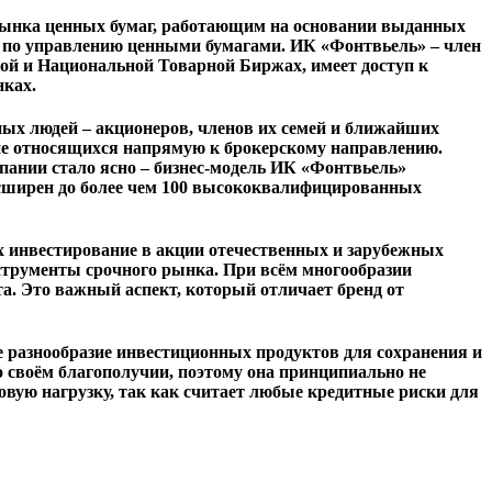
рынка ценных бумаг, работающим на основании выданных
и по управлению ценными бумагами
. ИК «Фонтвьель» – член
ой и Национальной Товарной Биржах, имеет доступ к
нках.
ых людей – акционеров, членов их семей и ближайших
е не относящихся напрямую к брокерскому направлению.
пании стало ясно – бизнес-модель ИК «Фонтвьель»
расширен до более чем 100 высококвалифицированных
 инвестирование в акции отечественных и зарубежных
струменты срочного рынка. При всём многообразии
. Это важный аспект, который отличает бренд от
разнообразие инвестиционных продуктов для сохранения и
о своём благополучии, поэтому она принципиально не
вую нагрузку, так как считает любые кредитные риски для