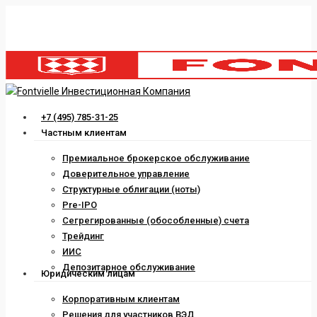
Skip
to
main
content
Menu
+7 (495) 785-31-25
Частным клиентам
Премиальное брокерское обслуживание
Доверительное управление
Структурные облигации (ноты)
Pre-IPO
Сегрегированные (обособленные) счета
Трейдинг
ИИС
Депозитарное обслуживание
Юридическим лицам
Корпоративным клиентам
Решения для участников ВЭД