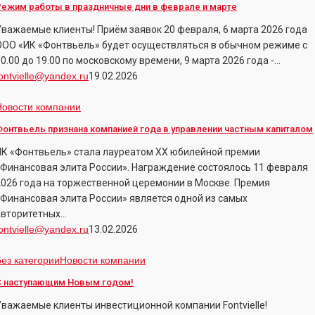
Режим работы в праздничные дни в феврале и марте
Уважаемые клиенты! Приём заявок 20 февраля, 6 марта 2026 года
праздничные
ООО «ИК «Фонтвьель» будет осуществляться в обычном режиме с
дни
0.00 до 19.00 по московскому времени, 9 марта 2026 года -…
ontvielle@yandex.ru
19.02.2026
феврале
Фонтвьель
Новости компании
арте
ризнана
Фонтвьель признана компанией года в управлении частным капиталом
компанией
ИК «Фонтвьель» стала лауреатом XX юбилейной премии
ода
«Финансовая элита России». Награждение состоялось 11 февраля
2026 года на торжественной церемонии в Москве. Премия
правлении
«Финансовая элита России» является одной из самых
частным
авторитетных…
апиталом
ontvielle@yandex.ru
13.02.2026
С
Без категории
Новости компании
наступающим
С наступающим Новым годом!
Новым
Уважаемые клиенты инвестиционной компании Fontvielle!
одом!