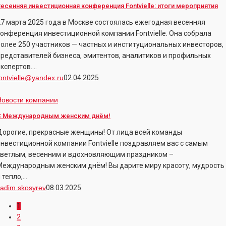
нвестиционная
есенняя инвестиционная конференция Fontvielle: итоги мероприятия
конференция
27 марта 2025 года в Москве состоялась ежегодная весенняя
ontvielle:
конференция инвестиционной компании Fontvielle. Она собрала
тоги
более 250 участников — частных и институциональных инвесторов,
мероприятия
представителей бизнеса, эмитентов, аналитиков и профильных
экспертов.…
ontvielle@yandex.ru
02.04.2025
С
Новости компании
Международным
С Международным женским днём!
женским
Дорогие, прекрасные женщины! От лица всей команды
нём!
инвестиционной компании Fontvielle поздравляем вас с самым
светлым, весенним и вдохновляющим праздником –
Международным женским днём! Вы дарите миру красоту, мудрость
 тепло,…
adim.skosyrev
08.03.2025
1
2