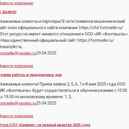

Новости компании
ВАЖНО
🚨 ВАЖНО
Уважаемые клиенты и партнёры! В сети появился мошеннический
айт-клон официального сайта компании: https://cfd-fontvielle.ru/
❗️Этот ресурс не имеет никакого отношения к ООО «ИК «Фонтвьель».
 Наш единственный официальный сайт: https://fontvielle.ru/
Пожалуйста,…
ontvielle@yandex.ru
29.04.2025
Режим
Новости компании
работы
Режим работы в праздничные дни
важаемые клиенты! Приём заявок 2, 5, 6, 7 и 8 мая 2025 года ООО
праздничные
«ИК «Фонтвьель» будет осуществляться в обычном режиме с 10.00
дни
о 19.00 по московскому времени. 1, 3,…
ontvielle@yandex.ru
25.04.2025
тоги
Новости компании
СДУ
тоги СДУ «Халвинг» за первый квартал 2025 года
Халвинг»