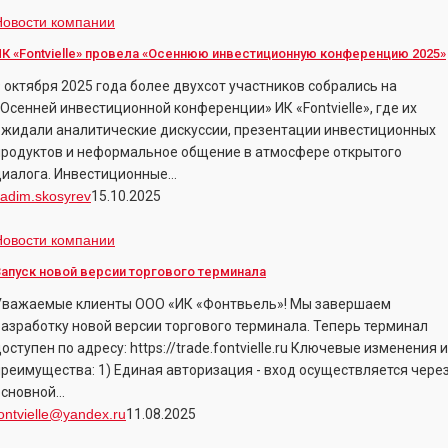
ИК
Новости компании
Fontvielle»
К «Fontvielle» провела «Осеннюю инвестиционную конференцию 2025»
ровела
9 октября 2025 года более двухсот участников собрались на
«Осеннюю
«Осенней инвестиционной конференции» ИК «Fontvielle», где их
инвестиционную
ожидали аналитические дискуссии, презентации инвестиционных
конференцию
продуктов и неформальное общение в атмосфере открытого
025»
диалога. Инвестиционные…
adim.skosyrev
15.10.2025
апуск
Новости компании
овой
апуск новой версии торгового терминала
ерсии
Уважаемые клиенты ООО «ИК «Фонтвьель»! Мы завершаем
оргового
разработку новой версии торгового терминала. Теперь терминал
ерминала
оступен по адресу: https://trade.fontvielle.ru Ключевые изменения и
преимущества: 1) Единая авторизация - вход осуществляется чере
основной…
ontvielle@yandex.ru
11.08.2025