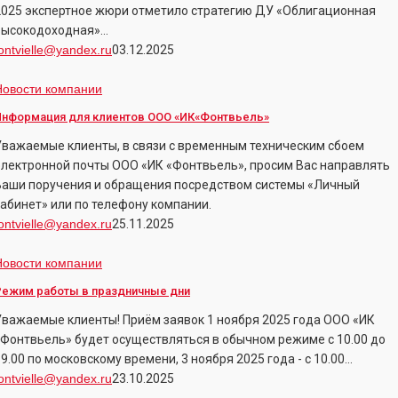
2025 экспертное жюри отметило стратегию ДУ «Облигационная
nvestment
высокодоходная»…
eaders
ontvielle@yandex.ru
03.12.2025
025
Информация
Новости компании
для
Информация для клиентов ООО «ИК«Фонтвьель»
лиентов
Уважаемые клиенты, в связи с временным техническим сбоем
ООО
электронной почты ООО «ИК «Фонтвьель», просим Вас направлять
«ИК«Фонтвьель»
Ваши поручения и обращения посредством системы «Личный
кабинет» или по телефону компании.
ontvielle@yandex.ru
25.11.2025
Режим
Новости компании
работы
Режим работы в праздничные дни
Уважаемые клиенты! Приём заявок 1 ноября 2025 года ООО «ИК
праздничные
«Фонтвьель» будет осуществляться в обычном режиме с 10.00 до
дни
9.00 по московскому времени, 3 ноября 2025 года - с 10.00…
ontvielle@yandex.ru
23.10.2025