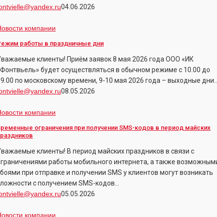
ontvielle@yandex.ru
04.06.2026
Режим
Новости компании
работы
Режим работы в праздничные дни
Уважаемые клиенты! Приём заявок 8 мая 2026 года ООО «ИК
праздничные
«Фонтвьель» будет осуществляться в обычном режиме с 10.00 до
дни
19.00 по московскому времени, 9-10 мая 2026 года – выходные дни.
ontvielle@yandex.ru
08.05.2026
Временные
Новости компании
граничения
Временные ограничения при получении SMS-кодов в период майских
ри
праздников
олучении
Уважаемые клиенты! В период майских праздников в связи с
SMS-
ограничениями работы мобильного интернета, а также возможным
одов
сбоями при отправке и получении SMS у клиентов могут возникать
сложности с получением SMS-кодов…
период
ontvielle@yandex.ru
05.05.2026
айских
раздников
Иностранные
Новости компании