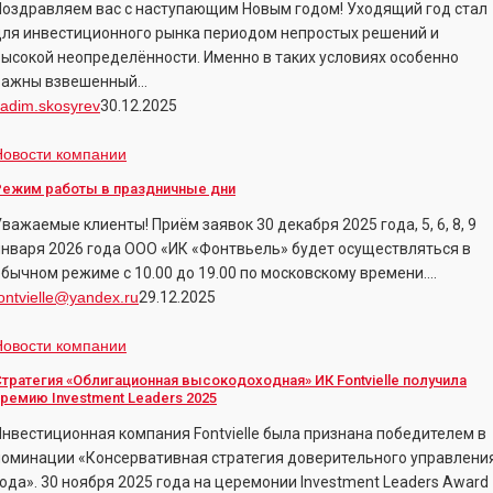
Поздравляем вас с наступающим Новым годом! Уходящий год стал
для инвестиционного рынка периодом непростых решений и
высокой неопределённости. Именно в таких условиях особенно
важны взвешенный…
adim.skosyrev
30.12.2025
Режим
Новости компании
работы
Режим работы в праздничные дни
важаемые клиенты! Приём заявок 30 декабря 2025 года, 5, 6, 8, 9
праздничные
января 2026 года ООО «ИК «Фонтвьель» будет осуществляться в
дни
обычном режиме с 10.00 до 19.00 по московскому времени.…
ontvielle@yandex.ru
29.12.2025
тратегия
Новости компании
Облигационная
тратегия «Облигационная высокодоходная» ИК Fontvielle получила
ысокодоходная»
ремию Investment Leaders 2025
ИК
Инвестиционная компания Fontvielle была признана победителем в
ontvielle
номинации «Консервативная стратегия доверительного управлени
олучила
года». 30 ноября 2025 года на церемонии Investment Leaders Award
премию