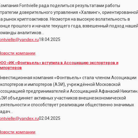
Компания Fontvielle рада поделиться результатами работы
а
стратегии доверительного управления «Халвинг», ориентированно
первый
на рынок криптоактивов. Несмотря на высокую волатильность в
вартал
конце прошлого и начале текущего года, взвешенный подход наше
025
команды аналитиков…
ода
ontvielle@yandex.ru
18.04.2025
ООО
Новости компании
«ИК
ООО «ИК «Фонтвьель» вступила в Ассоциацию экспортеров и
Фонтвьель»
импортеров
ступила
Инвестиционная компания «Фонтвьель» стала членом Ассоциации
экспортеров и импортеров (АЭИ), учреждённой Московской
Ассоциацию
ассоциацией предпринимателей и Ассоциацией Афанасий Никитин
кспортеров
АЭИ объединяет активных участников внешнеэкономической
деятельности и способствует реализации общественно значимых
мпортеров
задач…
ontvielle@yandex.ru
02.04.2025
есенняя
Новости компании