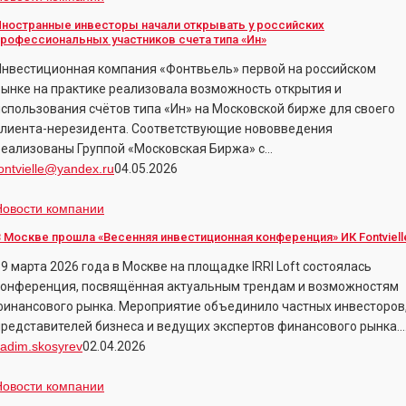
нвесторы
Иностранные инвесторы начали открывать у российских
ачали
рофессиональных участников счета типа «Ин»
ткрывать
Инвестиционная компания «Фонтвьель» первой на российском
рынке на практике реализовала возможность открытия и
оссийских
использования счётов типа «Ин» на Московской бирже для своего
профессиональных
клиента-нерезидента. Соответствующие нововведения
частников
реализованы Группой «Московская Биржа» с…
чета
ontvielle@yandex.ru
04.05.2026
ипа
Ин»
В
Новости компании
Москве
 Москве прошла «Весенняя инвестиционная конференция» ИК Fontviell
прошла
9 марта 2026 года в Москве на площадке IRRI Loft состоялась
Весенняя
конференция, посвящённая актуальным трендам и возможностям
нвестиционная
финансового рынка. Мероприятие объединило частных инвесторов
конференция»
представителей бизнеса и ведущих экспертов финансового рынка.
ИК
adim.skosyrev
02.04.2026
ontvielle
Режим
Новости компании
работы