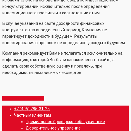
исключительно на основании договора об инвестиционном
консультировании, исключительно после определения
инвестиционного профиля и в соответствии с ним.
В случае указания на сайте доходности финансовых
инструментов за определенный период, Компания не
гарантирует доходности в будущем. Результаты
инвестирования в прошлом не определяют доходы в будущем.
Компания рекомендует Вам не полагаться исключительно на
информацию, с которой Вы были ознакомлены на сайте, а
сделать свою собственную оценку и привлечь, при
необходимости, независимых экспертов.
Share
Share
Share
Share
Pin
Close
+7 (495) 785-31-25
Menu
Частным клиентам
Премиальное брокерское обслуживание
Доверительное управление