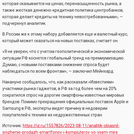
которая сказывается на ценах, перенасыщенность рынка, а
также жесткая денежно-кредитная политика центробанков,
которая делает кредиты на технику невостребованными», —
подчеркнул аналитик.
В России же к этому набору добавляется еще и валютный курс,
который может сказаться на новых поставках, считает он.
«Я не уверен, что с учетом геополитической и экономической
ситуации РФ коснется глобальный тренд на премиумизацию.
Думаю, с новыми поставками снижение спроса будет
наблюдаться по всем фронтам», — заключил Мейнхард.
Накануне сообщалось, что, как рассказали «Известиям»
участники рынка гаджетов, в РФ за год более чем на 20%
сократился спрос на дорогие смартфоны известных мировых
брендов. Помимо прекращения официальных поставок Apple и
Samsung в РФ, эксперты видят причину в недоверии
покупателей к технике из недружественных стран.
Источник:
https://iz.ru/1557826/2023-08-11/analitik-obiasnil-
snizhenie-prodazh-smartfonov-i-kompiuterov-vo-vsem-mire