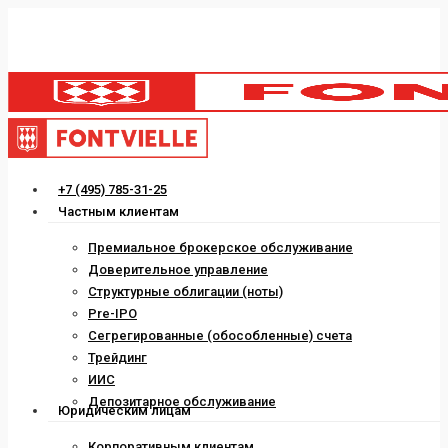
Skip
to
main
content
Menu
+7 (495) 785-31-25
Частным клиентам
Премиальное брокерское обслуживание
Доверительное управление
Структурные облигации (ноты)
Pre-IPO
Сегрегированные (обособленные) счета
Трейдинг
ИИС
Депозитарное обслуживание
Юридическим лицам
Корпоративным клиентам