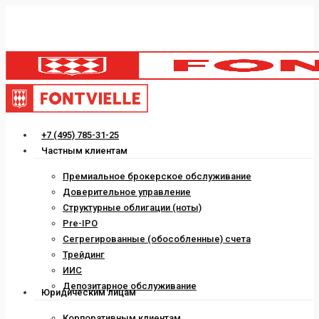
Skip
to
main
content
Menu
+7 (495) 785-31-25
Частным клиентам
Премиальное брокерское обслуживание
Доверительное управление
Структурные облигации (ноты)
Pre-IPO
Сегрегированные (обособленные) счета
Трейдинг
ИИС
Депозитарное обслуживание
Юридическим лицам
Корпоративным клиентам