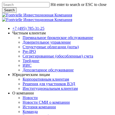
Skip
Hit enter to search or ESC to close
to
Search
main
Close
content
Search
Menu
+7 (495) 785-31-25
Частным клиентам
Премиальное брокерское обслуживание
Доверительное управление
Структурные облигации (ноты)
Pre-IPO
Сегрегированные (обособленные) счета
Трейдинг
ИИС
Депозитарное обслуживание
Юридическим лицам
Корпоративным клиентам
Решения для участников ВЭД
Институциональным клиентам
О компании
Новости
Новости СМИ о компании
История компании
Команда