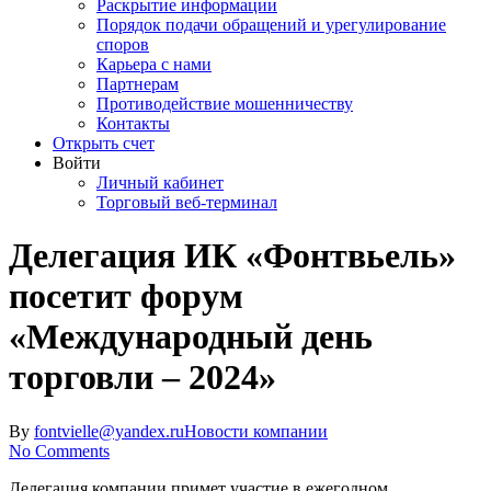
Раскрытие информации
Порядок подачи обращений и урегулирование
споров
Карьера с нами
Партнерам
Противодействие мошенничеству
Контакты
Открыть счет
Войти
Личный кабинет
Торговый веб-терминал
Делегация ИК «Фонтвьель»
посетит форум
«Международный день
торговли – 2024»
By
fontvielle@yandex.ru
Новости компании
No Comments
Делегация компании примет участие в ежегодном