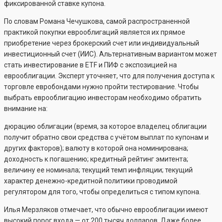
фиксированной ставке купона.
По словам Романа Чечушкова, самой распространенной
практикой покупки еврооблигаций является их прямое
приобретение через брокерский счет или индивидуальный
инвестиционный счет (ИИС). Альтернативным вариантом может
стать инвестирование в ETF и ПИФ с экспозицией на
еврооблигации. Эксперт уточняет, что для получения доступа к
торговле евробондами нужно пройти тестирование. Чтобы
выбрать еврооблигацию инвесторам необходимо обратить
внимание на:
дюрацию облигации (время, за которое владелец облигации
получит обратно свои средства с учётом выплат по купонам и
других факторов); валюту в которой она номинирована;
доходность к погашению; кредитный рейтинг эмитента;
величину ее номинала; текущий темп инфляции; текущий
характер денежно-кредитной политики проводимой
регулятором для того, чтобы определиться с типом купона.
Илья Мерзляков отмечает, что обычно еврооблигации имеют
высокий порог входа — от 200 тысяч долларов. Даже более