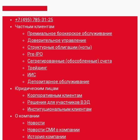
Share
Share
Share
Share
Pin
Close
+7 (495) 785-31-25
Menu
Частным клиентам
Премиальное брокерское обслуживание
Доверительное управление
Структурные облигации (ноты)
Pre-IPO
Сегрегированные (обособленные) счета
Трейдинг
ИИС
Депозитарное обслуживание
Юридическим лицам
Корпоративным клиентам
Решения для участников ВЭД
Институциональным клиентам
О компании
Новости
Новости СМИ о компании
История компании