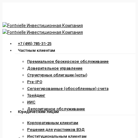
Skip
to
main
content
Menu
+7 (495) 785-31-25
Частным клиентам
Премиальное брокерское обслуживание
Доверительное управление
Структурные облигации (ноты)
Pre-IPO
Сегрегированные (обособленные) счета
Трейдинг
ИИС
Депозитарное обслуживание
Юридическим лицам
Корпоративным клиентам
Решения для участников ВЭД
Институциональным клиентам