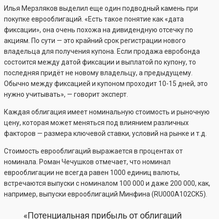
Илья Мерзляков выделил еще один подводный камень при
покупке еврооблигаций. «Есть такое понятие как «дата
фиксации», она очень похожа на дивидендную отсечку по
акциям. По сути — это крайний срок регистрации нового
владельца для получения купона. Если продажа евробонда
состоится между датой фиксации и выплатой по купону, то
последняя придёт не новому владельцу, а предыдущему.
Обычно между фиксацией и купоном проходит 10-15 дней, это
нужно учитывать», — говорит эксперт.
Каждая облигация имеет номинальную стоимость и рыночную
цену, которая может меняться под влиянием различных
факторов — размера ключевой ставки, условий на рынке и т.д.
Стоимость еврооблигаций выражается в процентах от
номинала. Роман Чечушков отмечает, что номинал
еврооблигации не всегда равен 1000 единиц валюты,
встречаются выпуски с номиналом 100 000 и даже 200 000, как,
например, выпуски еврооблигаций Минфина (RU000A102CK5).
«Потенциальная прибыль от облигаций