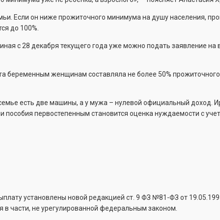
мьи. Если он ниже прожиточного минимума на душу населения, пр
тся до 100%.
ачиная с 28 декабря текущего года уже можно подать заявление на
лата беременным женщинам составляла не более 50% прожиточног
 семье есть две машины, а у мужа – нулевой официальный доход. 
ии пособия первостепенным становится оценка нуждаемости с уче
плату установлены новой редакцией ст. 9 ФЗ №81-ФЗ от 19.05.1995
 в части, не урегулированной федеральным законом.