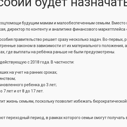
собий будет назначат
 соцпомощи будущим мамам и малообеспеченным семьям. Вместо м
ая, директор по контенту и аналитике финансового маркетплейса 
особия правительство решает сразу несколько задач. Во-первых, р
ренные законом в зависимости от их материального положения, а
нах, где выплаты на ребёнка раньше не были предусмотрены.
действующую с 2018 года. В частности:
их на учет на ранних сроках;
инством;
новленного ребенка до 3 лет;
7 лет и от 8 до 17 лет.
тит жизнь семьям, поскольку позволит избежать бюрократическо
 переходный период, в рамках которого семьи смогут получать вы