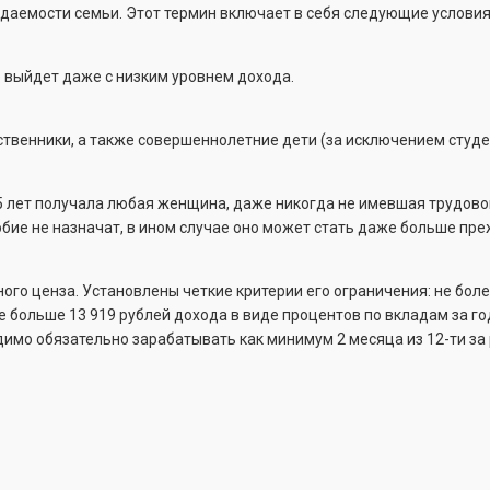
даемости семьи. Этот термин включает в себя следующие условия
 выйдет даже с низким уровнем дохода.
одственники, а также совершеннолетние дети (за исключением студе
5 лет получала любая женщина, даже никогда не имевшая трудовог
ие не назначат, в ином случае оно может стать даже больше пре
го ценза. Установлены четкие критерии его ограничения: не более
не больше 13 919 рублей дохода в виде процентов по вкладам за го
димо обязательно зарабатывать как минимум 2 месяца из 12-ти за