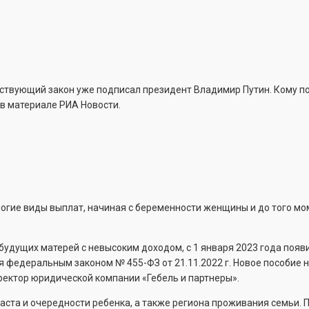
ветствующий закон уже подписал президент Владимир Путин. Кому 
 в материале РИА Новости.
огие виды выплат, начиная с беременности женщины и до того мом
удущих матерей с невысоким доходом, с 1 января 2023 года появ
федеральным законом № 455-ФЗ от 21.11.2022 г. Новое пособие н
ектор юридической компании «Гебель и партнеры».
ста и очередности ребенка, а также региона проживания семьи. 