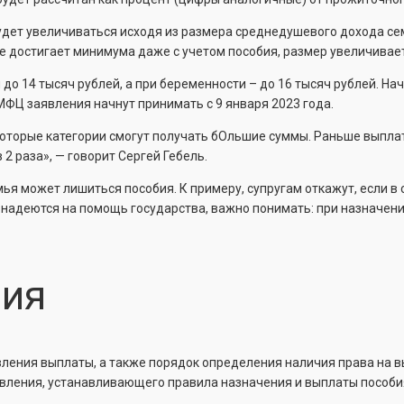
будет увеличиваться исходя из размера среднедушевого дохода се
не достигает минимума даже с учетом пособия, размер увеличивае
 до 14 тысяч рублей, а при беременности – до 16 тысяч рублей. Н
 МФЦ заявления начнут принимать с 9 января 2023 года.
екоторые категории смогут получать бОльшие суммы. Раньше вып
 2 раза», — говорит Сергей Гебель.
ья может лишиться пособия. К примеру, супругам откажут, если в
е надеются на помощь государства, важно понимать: при назначен
ния
ления выплаты, а также порядок определения наличия права на вы
вления, устанавливающего правила назначения и выплаты пособия