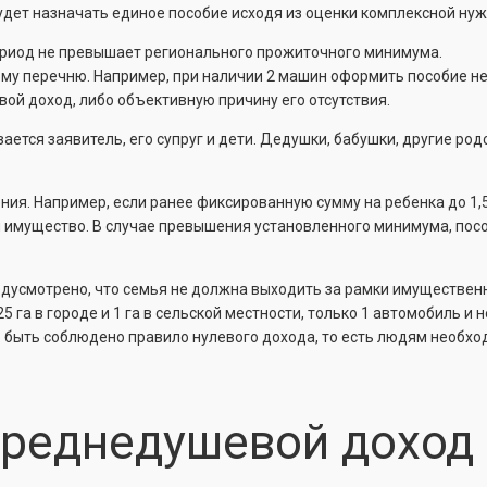
удет назначать единое пособие исходя из оценки комплексной нуж
риод не превышает регионального прожиточного минимума.
му перечню. Например, при наличии 2 машин оформить пособие не
й доход, либо объективную причину его отсутствия.
вается заявитель, его супруг и дети. Дедушки, бабушки, другие р
ия. Например, если ранее фиксированную сумму на ребенка до 1,
 имущество. В случае превышения установленного минимума, пособ
дусмотрено, что семья не должна выходить за рамки имущественно
5 га в городе и 1 га в сельской местности, только 1 автомобиль и 
 быть соблюдено правило нулевого дохода, то есть людям необхо
среднедушевой доход