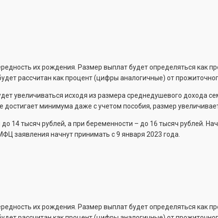
чередность их рождения. Размер выплат будет определяться как пр
будет рассчитан как процент (цифры аналогичные) от прожиточног
будет увеличиваться исходя из размера среднедушевого дохода се
не достигает минимума даже с учетом пособия, размер увеличивае
 до 14 тысяч рублей, а при беременности – до 16 тысяч рублей. Н
 МФЦ заявления начнут принимать с 9 января 2023 года.
чередность их рождения. Размер выплат будет определяться как пр
будет рассчитан как процент (цифры аналогичные) от прожиточног