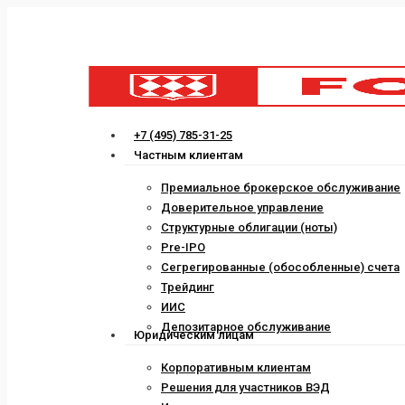
Skip
to
main
content
Menu
+7 (495) 785-31-25
Частным клиентам
Премиальное брокерское обслуживание
Доверительное управление
Структурные облигации (ноты)
Pre-IPO
Сегрегированные (обособленные) счета
Трейдинг
ИИС
Депозитарное обслуживание
Юридическим лицам
Корпоративным клиентам
Решения для участников ВЭД