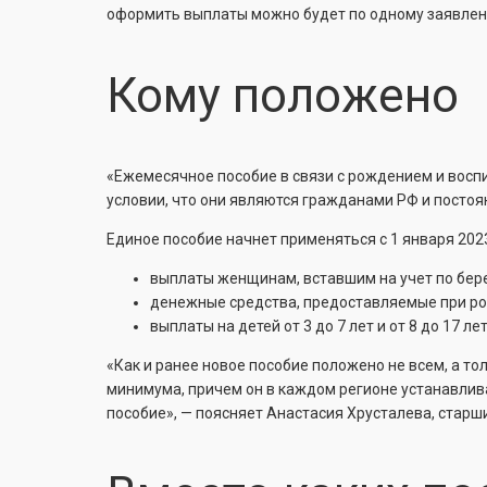
оформить выплаты можно будет по одному заявлени
Кому положено
«Ежемесячное пособие в связи с рождением и вос
условии, что они являются гражданами РФ и посто
Единое пособие начнет применяться с 1 января 2023
выплаты женщинам, вставшим на учет по бере
денежные средства, предоставляемые при ро
выплаты на детей от 3 до 7 лет и от 8 до 17 лет
«Как и ранее новое пособие положено не всем, а т
минимума, причем он в каждом регионе устанавлива
пособие», — поясняет Анастасия Хрусталева, старши