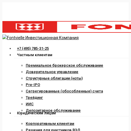
Skip
to
main
content
Menu
+7 (495) 785-31-25
Частным клиентам
Премиальное брокерское обслуживание
Доверительное управление
Структурные облигации (ноты)
Pre-IPO
Сегрегированные (обособленные) счета
Трейдинг
ИИС
Депозитарное обслуживание
Юридическим лицам
Корпоративным клиентам
Решения для участников ВЭД