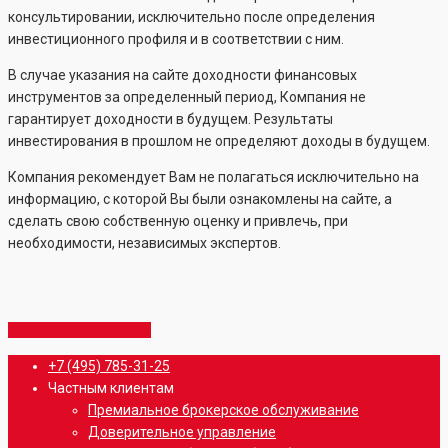
консультировании, исключительно после определения
инвестиционного профиля и в соответствии с ним.
В случае указания на сайте доходности финансовых
инструментов за определенный период, Компания не
гарантирует доходности в будущем. Результаты
инвестирования в прошлом не определяют доходы в будущем.
Компания рекомендует Вам не полагаться исключительно на
информацию, с которой Вы были ознакомлены на сайте, а
сделать свою собственную оценку и привлечь, при
необходимости, независимых экспертов.
Share
Share
Share
Share
Pin
Close
+7 (495) 785-31-25
Menu
Частным клиентам
Премиальное брокерское обслуживание
Доверительное управление