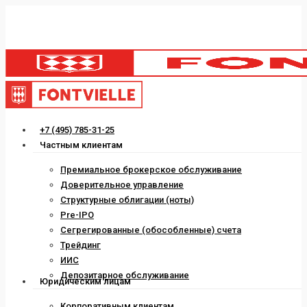
Skip
to
main
content
Menu
+7 (495) 785-31-25
Частным клиентам
Премиальное брокерское обслуживание
Доверительное управление
Структурные облигации (ноты)
Pre-IPO
Сегрегированные (обособленные) счета
Трейдинг
ИИС
Депозитарное обслуживание
Юридическим лицам
Корпоративным клиентам