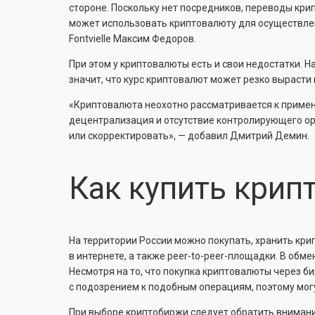
стороне. Поскольку нет посредников, переводы кр
может использовать криптовалюту для осуществлен
Fontvielle Максим Федоров.
При этом у криптовалюты есть и свои недостатки. Н
значит, что курс криптовалют может резко вырасти 
«Криптовалюта неохотно рассматривается к примен
децентрализация и отсутствие контролирующего орг
или скорректировать», — добавил Дмитрий Демин.
Как купить крип
На территории России можно покупать, хранить кри
в интернете, а также peer-to-peer-площадки. В обм
Несмотря на то, что покупка криптовалюты через би
с подозрением к подобным операциям, поэтому могу
При выборе криптобиржи следует обратить вниман