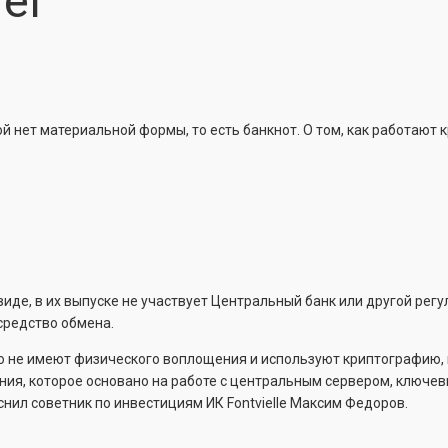
ег
й нет материальной формы, то есть банкнот. О том, как работают 
де, в их выпуске не участвует Центральный банк или другой рег
средство обмена.
 не имеют физического воплощения и используют криптографию, и
ения, которое основано на работе с центральным сервером, ключ
снил советник по инвестициям ИК Fontvielle Максим Федоров.