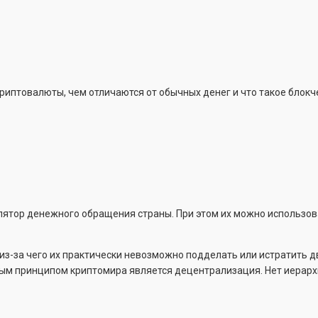
криптовалюты, чем отличаются от обычных денег и что такое блок
улятор денежного обращения страны. При этом их можно использо
з-за чего их практически невозможно подделать или истратить д
евым принципом криптомира является децентрализация. Нет иерар