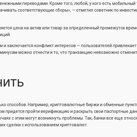
енежными переводами. Кроме того, любой, у кого есть мобильный 
ачивать соответствующие сборы», — отметил советник по инвест
еняется цена на актив или товар за определенный промежуток врем
иций.
ом и заключается конфликт интересов — пользователей привлекает
к минусам можно отнести и то, что транзакцию невозможно отмени
нить
лько способов. Например, криптовалютные биржи и обменные пунк
этом придется пройти верификацию и раскрыть свои паспортные да
чаях с этим могут возникнуть проблемы. Так, банки все еще относ
ших сделки с использованием криптовалют.