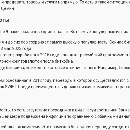
и продавать товары и услуги напрямую. То есть в такой ситуации
й Демин.
люты
ее 9 тысяч различных криптовалют. Вот самые популярные из них:
ия и до сих пор сохраняет самую высокую популярность. Сейчас б
13 мая 2023 года.
ereum разработал в 2015 году канадско-российский программист В
лярной криптовалютой после биткойна.
оде биткоина, но имеет некоторые отличия от него. Например, Lite
ром, основанная в 2012 году, переводы в которой осуществляются
ак SWIFT. Среди преимуществ выделяют низкие комиссии за транз
ть, то есть отсутствие посредника в виде государства или банка
еньшей мере подвержена инфляции по сравнению с обычными день
 небольшая комиссия. Это возможно благодаря переводу средств