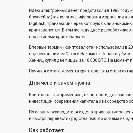
Идею электронных денег представили в 1983 году
блокчейну (технология шифрования и хранения дан
DigiCash, транзакции через которую были анонимны
криптовалюты». В том же году двое разработчиков н
прототипами криптовалюты.
Впервые термин «криптовалюта» использовали в 20
под псевдонимом Сатоси Накамото. Поначалу биткоин
Хейниц купил две пиццы за 10 000 BTC. На момент п
Начиная с этого момента криптовалюты стали актив
Для чего и зачем нужна
Криптовалюты применяют, в частности, для соверш
инвестиций, сбережения капитала и как средство о
По словам руководителя отдела прикладных решени
и быстро перевести средства любого объема из од
Как работает