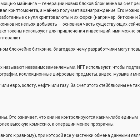
омощью майнинга — генерации новых блоков блокчейна за счет р
вая криптомонета, а майнер получает вознаграждение. Его можн
ботанные с нуля криптовалюты и их форки (например, биткоин и Bi
т коинов их нельзя добывать — основная часть существующих сейч
редко токены используют для привлечения инвестиций, ими можно 
иптовалют.
ном блокчейне биткоина, благодаря чему разработчики могут по
е их называют невзаимозаменяемыми. NFT используют, чтобы подтв
ографии, коллекционные цифровые предметы, видео, музыка и мно
и евро, золоту, нефти или газу. За счет этого стейблкоины не так
ны. Это означает, что они не контролируются каким-либо единым
более высокую комиссию, а операции менее прозрачны.
равного к равному), при которой все участники обмена данными явл