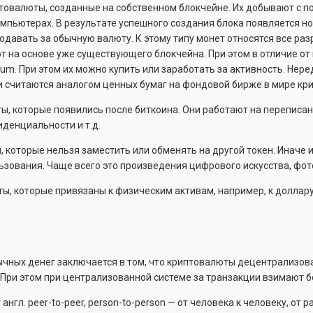
товалюты, созданные на собственном блокчейне. Их добывают с п
пьютерах. В результате успешного создания блока появляется но
давать за обычную валюту. К этому типу монет относятся все разра
ют на основе уже существующего блокчейна. При этом в отличие о
eum. При этом их можно купить или заработать за активность. Не
они считаются аналогом ценных бумаг на фондовой бирже в мире кр
, которые появились после биткоина. Они работают на переписан
иденциальности и т.д.
, которые нельзя заместить или обменять на другой токен. Инач
ьзования. Чаще всего это произведения цифрового искусства, фот
, которые привязаны к физическим активам, например, к доллару ил
чных денег заключается в том, что криптовалюты децентрализова
 При этом при централизованной системе за транзакции взимают 
гл. peer-to-peer, person-to-person — от человека к человеку, от 