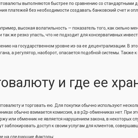
иптовалюты выполняются быстрее по сравнению со стандартными д
ия платежей без необходимости создавать банковский счет и опл
апример, высокая волатильность — показатель того, как сильно м
и так же резко упасть, что не подходит для консервативных инвест
ению на государственном уровне из-за ее децентрализации. В эт
ана, а регулятор, наоборот, опасается подобной системы. Также 
товалюту и где ее хра
птовалюту и торговать ею. Для покупки обычно используют неско
енниках обычно взимается комиссия, а в p2p-обменниках нет. При 
ржу или обменник не является нарушением закона, в некоторых слу
т заблокировать доступ к своим услугам для клиентов, совершав
ие на следующие факторы: