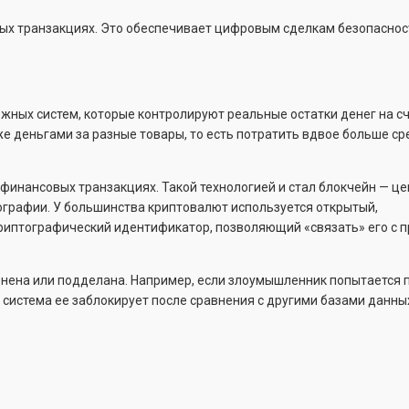
овых транзакциях. Это обеспечивает цифровым сделкам безопаснос
жных систем, которые контролируют реальные остатки денег на сч
 деньгами за разные товары, то есть потратить вдвое больше ср
финансовых транзакциях. Такой технологией и стал блокчейн — ц
ографии. У большинства криптовалют используется открытый,
криптографический идентификатор, позволяющий «связать» его с
зменена или подделана. Например, если злоумышленник попытается 
 система ее заблокирует после сравнения с другими базами данных