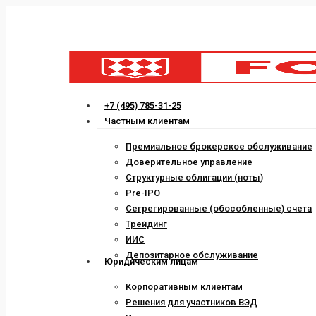
Skip
to
main
content
Menu
+7 (495) 785-31-25
Частным клиентам
Премиальное брокерское обслуживание
Доверительное управление
Структурные облигации (ноты)
Pre-IPO
Сегрегированные (обособленные) счета
Трейдинг
ИИС
Депозитарное обслуживание
Юридическим лицам
Корпоративным клиентам
Решения для участников ВЭД