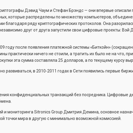
 криптографы Дэвид Чаум и Стефан Брэндс — они впервые описали
ных, которые распределены по множеству компьютеров, объединен
ми благодаря ряду криптографических протоколов. Она разорилас
езависимо друг от друга запустили свои цифровые проекты: Вэй Дай
09 году после появления платежной системы «Биткойн» (сокращенн
ы практически ничего не стоили, а тратить их было не на что, пр
окупки эта сумма составляла 25 долларов, а по текущему курсу вы
но развиваться, в 2010-2011 годах в Сети появились первые бирж
ения конфиденциальных транзакций без посредника. Цифровые де
бмена.
й и мониторинга Sitronics Group Дмитрия Демина, основное назна
ной точки мира в другую с минимально возможной комиссией.