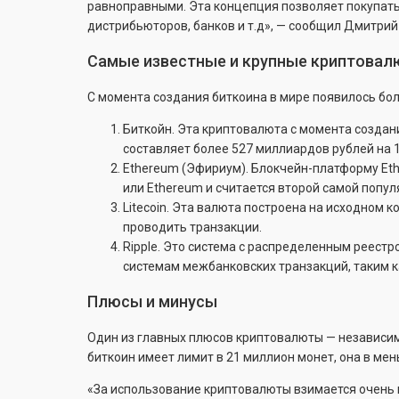
равноправными. Эта концепция позволяет покупать 
дистрибьюторов, банков и т.д», — сообщил Дмитри
Самые известные и крупные криптова
С момента создания биткоина в мире появилось бол
Биткойн. Эта криптовалюта с момента создан
составляет более 527 миллиардов рублей на 
Ethereum (Эфириум). Блокчейн-платформу Eth
или Ethereum и считается второй самой попу
Litecoin. Эта валюта построена на исходном к
проводить транзакции.
Ripple. Это система с распределенным реест
системам межбанковских транзакций, таким к
Плюсы и минусы
Один из главных плюсов криптовалюты — независимос
биткоин имеет лимит в 21 миллион монет, она в м
«За использование криптовалюты взимается очень