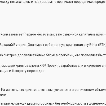
 между покупателем и продавцом не возникает посредников вроде
иткоин занимает первое место в мире по рыночной капитализации 
италий Бутерин. Она имеет собственную криптовалюту Ether (ETH
coin быстрее добавляет новые блоки в блокчейн, что позволяет быс
 с помощью криптовалюты XRP. Проект разрабатывали в качестве а
акции и быстроту переводов.
. Из-за того, что криптовалюта выпускается в ограниченном объем
гами.
 напрямую между двумя сторонами без необходимости в доверенно