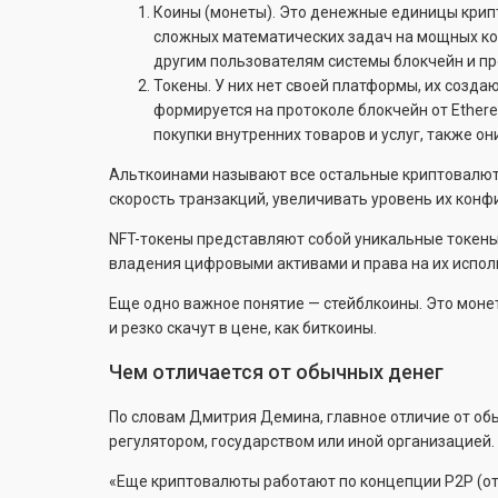
Коины (монеты). Это денежные единицы крип
сложных математических задач на мощных ком
другим пользователям системы блокчейн и про
Токены. У них нет своей платформы, их созда
формируется на протоколе блокчейн от Ether
покупки внутренних товаров и услуг, также 
Альткоинами называют все остальные криптовалюты
скорость транзакций, увеличивать уровень их конф
NFT-токены представляют собой уникальные токены
владения цифровыми активами и права на их испол
Еще одно важное понятие — стейблкоины. Это монеты
и резко скачут в цене, как биткоины.
Чем отличается от обычных денег
По словам Дмитрия Демина, главное отличие от обы
регулятором, государством или иной организацией.
«Еще криптовалюты работают по концепции P2P (от ан