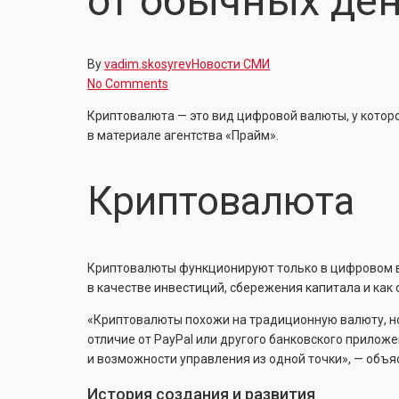
от обычных ден
By
vadim.skosyrev
Новости СМИ
No Comments
Криптовалюта — это вид цифровой валюты, у которо
в материале агентства «Прайм».
Криптовалюта
Криптовалюты функционируют только в цифровом ви
в качестве инвестиций, сбережения капитала и как 
«Криптовалюты похожи на традиционную валюту, но
отличие от PayPal или другого банковского прилож
и возможности управления из одной точки», — объя
История создания и развития