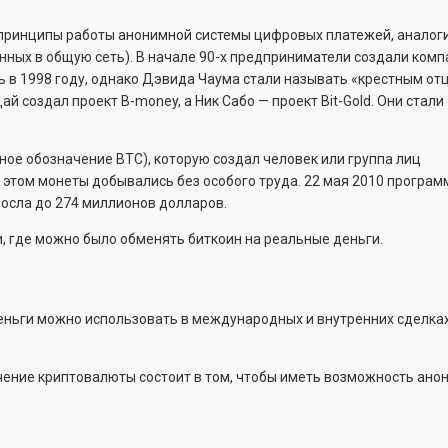
 принципы работы анонимной системы цифровых платежей, аналог
ных в общую сеть). В начале 90-х предприниматели создали ком
ь в 1998 году, однако Дэвида Чаума стали называть «крестным от
 создал проект B-money, а Ник Сабо — проект Bit-Gold. Они стали
ое обозначение BTC), которую создал человек или группа лиц
и этом монеты добывались без особого труда. 22 мая 2010 програм
росла до 274 миллионов долларов.
и, где можно было обменять биткоин на реальные деньги.
ньги можно использовать в международных и внутренних сделках,
чение криптовалюты состоит в том, чтобы иметь возможность ано