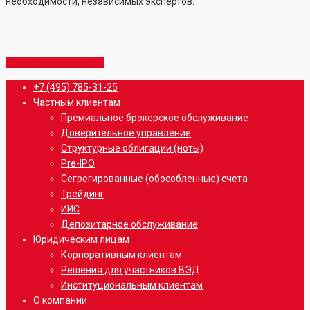
необходимости, независимых экспертов.
Share
Share
Share
Share
Pin
Close
+7 (495) 785-31-25
Menu
Частным клиентам
Премиальное брокерское обслуживание
Доверительное управление
Структурные облигации (ноты)
Pre-IPO
Сегрегированные (обособленные) счета
Трейдинг
ИИС
Депозитарное обслуживание
Юридическим лицам
Корпоративным клиентам
Решения для участников ВЭД
Институциональным клиентам
О компании