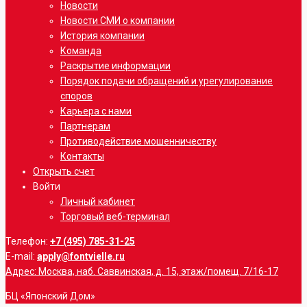
Новости
Новости СМИ о компании
История компании
Команда
Раскрытие информации
Порядок подачи обращений и урегулирование
споров
Карьера с нами
Партнерам
Противодействие мошенничеству
Контакты
Открыть счет
Войти
Личный кабинет
Торговый веб-терминал
Телефон:
+7 (495) 785-31-25
E-mail:
apply@fontvielle.ru
Адрес: Москва, наб. Саввинская, д. 15, этаж/помещ. 7/16-17
БЦ «Японский Дом»