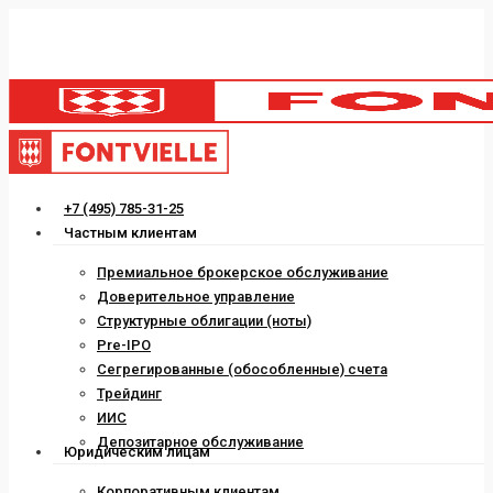
Skip
to
main
content
Menu
+7 (495) 785-31-25
Частным клиентам
Премиальное брокерское обслуживание
Доверительное управление
Структурные облигации (ноты)
Pre-IPO
Сегрегированные (обособленные) счета
Трейдинг
ИИС
Депозитарное обслуживание
Юридическим лицам
Корпоративным клиентам