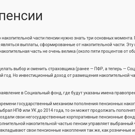
 пенсии
о накопительной части пенсии нужно знать три основных момента.
 являться выплаты, сформированные от накопительной части. Эту
накопительная часть не очень велика (около пяти процентов от о
елать выбор и сменить страховщика (ранее — ПФР, а теперь — Со
й год. Но инвестиционный доход от размещения накопительной ча
заявление в Социальный фонд, где будут указаны имена правопр
го времени государственный механизм пополнения пенсионных нако
ыбрал НПФ или УК до 2014 года, то он может продолжать пополнят
 создали свои негосударственные корпоративные пенсионные фонды
ополнительной накопительной частью пенсии управляет выбранный
вкладывают свои пенсионные накопления так же, как розничные и