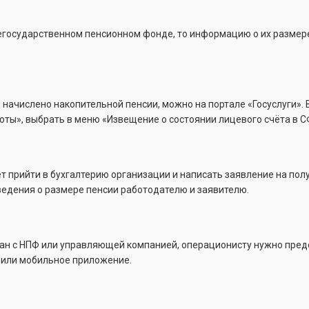
егосударственном пенсионном фонде, то информацию о их размере
 начислено накопительной пенсии, можно на портале «Госуслуги». 
готы», выбрать в меню «Извещение о состоянии лицевого счёта в 
 прийти в бухгалтерию организации и написать заявление на полу
ведения о размере пенсии работодателю и заявителю.
ан с НПФ или управляющей компанией, операционисту нужно предо
и или мобильное приложение.