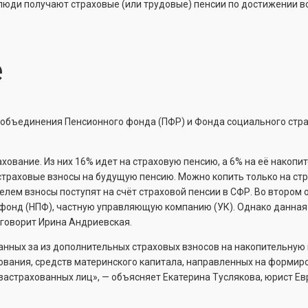
люди получают страховые (или трудовые) пенсии по достижении во
е
е объединения Пенсионного фонда (ПФР) и Фонда социального стр
хование. Из них 16% идет на страховую пенсию, а 6% на её накопи
ть страховые взносы на будущую пенсию. Можно копить только на ст
лем взносы поступят на счёт страховой пенсии в СФР. Во втором 
 фонд (НПФ), частную управляющую компанию (УК). Однако данная
 говорит Ирина Андриевская.
нных за из дополнительных страховых взносов на накопительную
ования, средств материнского капитала, направленных на формир
застрахованных лиц», — объясняет Екатерина Туслякова, юрист Е