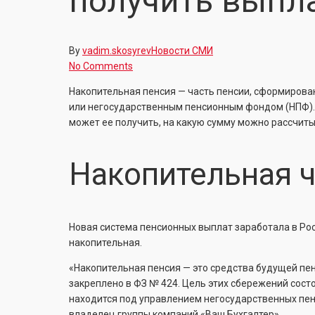
получить выпл
By
vadim.skosyrev
Новости СМИ
No Comments
Накопительная пенсия — часть пенсии, сформирова
или негосударственным пенсионным фондом (НПФ). В
может ее получить, на какую сумму можно рассчитыв
Накопительная ч
Новая система пенсионных выплат заработала в Рос
накопительная.
«Накопительная пенсия — это средства будущей пе
закреплено в ФЗ № 424. Цель этих сбережений сост
находится под управлением негосударственных пе
владелец группы компаний «Ваш Бухгалтер».