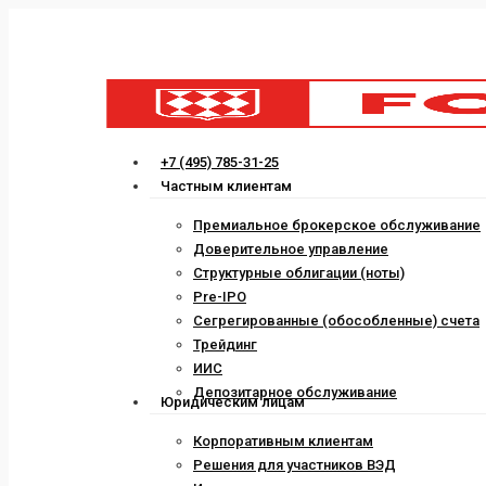
Skip
to
main
content
Menu
+7 (495) 785-31-25
Частным клиентам
Премиальное брокерское обслуживание
Доверительное управление
Структурные облигации (ноты)
Pre-IPO
Сегрегированные (обособленные) счета
Трейдинг
ИИС
Депозитарное обслуживание
Юридическим лицам
Корпоративным клиентам
Решения для участников ВЭД