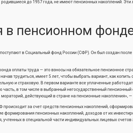
родившиеся до 1957 года, не имеют пенсионных накоплений. Эти 
я в пенсионном фонд
 поступают в Социальный фонд России (СФР). Он был создан посл
онда оплаты труда — это взносы на обязательное пенсионное стра
, начав трудиться, имеет 5 лет, чтобы выбрать вариант, как копи
ьную и страховую. В первом варианте все уплаченные работодате
ую часть, в том числе в выбранный негосударственный пенсионный
а мораторий, действующий в стране на пенсионные накопления», —
 происходит за счет средств пенсионных накоплений, сформирова
ие формирования пенсионных накоплений, доходов от их инвестир
я, учтенных в специальной части индивидуальных лицевых счетов 