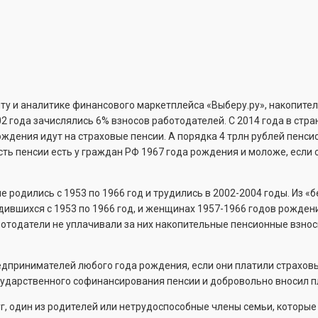
ту и аналитике финансового маркетплейса «Выберу.ру», накопител
 года зачислялись 6% взносов работодателей. С 2014 года в стран
ждения идут на страховые пенсии. А порядка 4 трлн рублей пенс
ть пенсии есть у граждан РФ 1967 года рождения и моложе, если о
 родились с 1953 по 1966 год и трудились в 2002-2004 годы. Из «
дившихся с 1953 по 1966 год, и женщинах 1957-1966 годов рождени
аботодатели не уплачивали за них накопительные пенсионные взно
дпринимателей любого года рождения, если они платили страховые
государственного софинансирования пенсии и добровольно вносил 
г, один из родителей или нетрудоспособные члены семьи, которые 