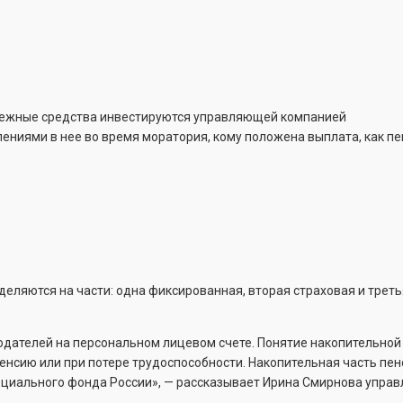
енежные средства инвестируются управляющей компанией
лениями в нее во время моратория, кому положена выплата, как п
деляются на части: одна фиксированная, вторая страховая и треть
одателей на персональном лицевом счете. Понятие накопительной
пенсию или при потере трудоспособности. Накопительная часть пен
оциального фонда России», — рассказывает Ирина Смирнова упра