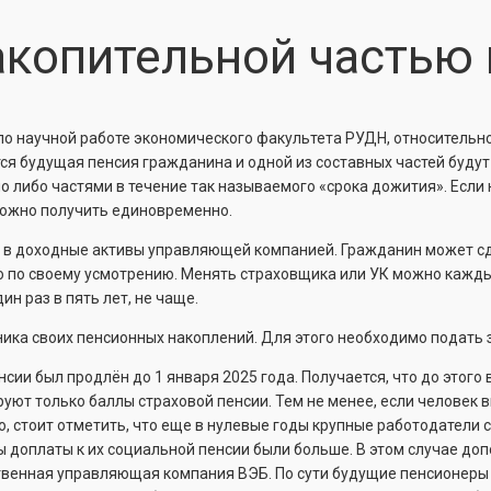
акопительной частью
по научной работе экономического факультета РУДН, относительн
ся будущая пенсия гражданина и одной из составных частей будут
либо частями в течение так называемого «срока дожития». Если 
 можно получить единовременно.
 в доходные активы управляющей компанией. Гражданин может сд
 по своему усмотрению. Менять страховщика или УК можно кажды
н раз в пять лет, не чаще.
ика своих пенсионных накоплений. Для этого необходимо подать 
нсии был продлён до 1 января 2025 года. Получается, что до это
ют только баллы страховой пенсии. Тем не менее, если человек в
, стоит отметить, что еще в нулевые годы крупные работодатели
ы доплаты к их социальной пенсии были больше. В этом случае д
ственная управляющая компания ВЭБ. По сути будущие пенсионеры 