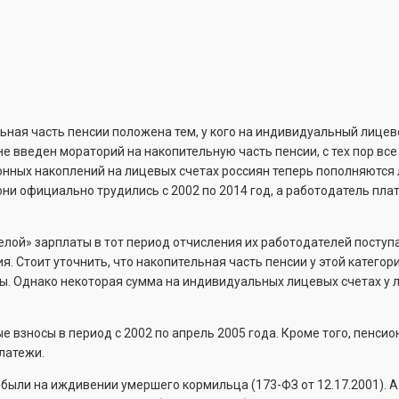
ьная часть пенсии положена тем, у кого на индивидуальный лицев
е введен мораторий на накопительную часть пенсии, с тех пор вс
ионных накоплений на лицевых счетах россиян теперь пополняются
ни официально трудились с 2002 по 2014 год, а работодатель плат
белой» зарплаты в тот период отчисления их работодателей поступ
я. Стоит уточнить, что накопительная часть пенсии у этой катего
сы. Однако некоторая сумма на индивидуальных лицевых счетах у
 взносы в период с 2002 по апрель 2005 года. Кроме того, пенси
платежи.
были на иждивении умершего кормильца (173-ФЗ от 12.17.2001). А