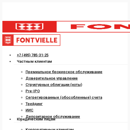
Skip
to
main
content
Menu
+7 (495) 785-31-25
Частным клиентам
Премиальное брокерское обслуживание
Доверительное управление
Структурные облигации (ноты)
Pre-IPO
Сегрегированные (обособленные) счета
Трейдинг
ИИС
Депозитарное обслуживание
Юридическим лицам
Корпоративным клиентам