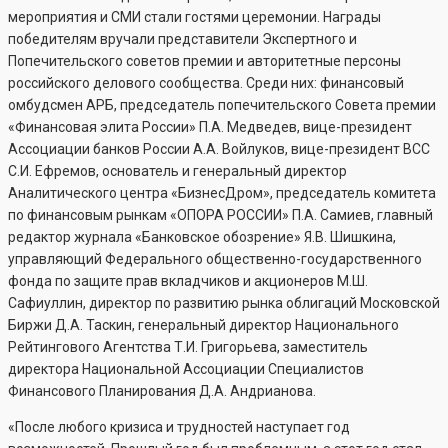
мероприятия и СМИ стали гостями церемонии. Награды
победителям вручали представители Экспертного и
Попечительского советов премии и авторитетные персоны
российского делового сообщества. Среди них: финансовый
омбудсмен АРБ, председатель попечительского Совета премии
«Финансовая элита России» П.А. Медведев, вице-президент
Ассоциации банков России А.А. Войлуков, вице-президент ВСС
С.И. Ефремов, основатель и генеральный директор
Аналитического центра «БизнесДром», председатель комитета
по финансовым рынкам «ОПОРА РОССИИ» П.А. Самиев, главный
редактор журнала «Банковское обозрение» Я.В. Шишкина,
управляющий Федерального общественно-государственного
фонда по защите прав вкладчиков и акционеров М.Ш.
Сафиуллин, директор по развитию рынка облигаций Московской
Биржи Д.А. Таскин, генеральный директор Национального
Рейтингового Агентства Т.И. Григорьева, заместитель
директора Национальной Ассоциации Специалистов
Финансового Планирования Д.А. Андрианова.
«После любого кризиса и трудностей наступает год