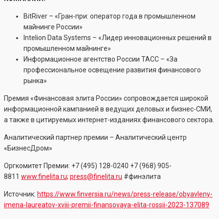
BitRiver – «Гран-при: оператор года в промышленном
майнинге России»
Intelion Data Systems – «Лидер инновационных решений в
промышленном майнинге»
Информационное агентство России ТАСС – «За
профессиональное освещение развития финансового
рынка»
Премия «Финансовая элита России» сопровождается широкой
информационной кампанией в ведущих деловых и бизнес-СМИ,
а также в цитируемых интернет-изданиях финансового сектора.
Аналитический партнер премии – Аналитический центр
«БизнесДром»
Оргкомитет Премии: +7 (495) 128-0240 +7 (968) 905-
8811
www.finelita.ru
;
press@finelita.ru
#финэлита
Источник:
https://www.finversia.ru/news/press-release/obyavleny-
imena-laureatov-xviii-premii-finansovaya-elita-rossii-2023-137089