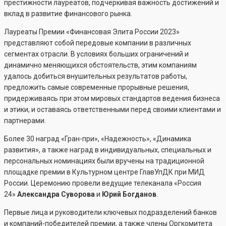
престижности лауреатов, подчеркивая важность достижений и
вклад в развитие финансового рынка.
Лауреаты Премии «Финансовая Элита России 2023»
представляют собой передовые компании в различных
сегментах отрасли. В условиях больших ограничений и
динамично меняющихся обстоятельств, этим компаниям
удалось добиться внушительных результатов работы,
предложить самые современные прорывные решения,
придерживаясь при этом мировых стандартов ведения бизнеса
и этики, и оставаясь ответственными перед своими клиентами и
партнерами.
Более 30 наград «Гран-при», «Надежность», «Динамика
развития», а также наград в индивидуальных, специальных и
персональных номинациях были вручены на традиционной
площадке премии в Культурном центре ГлавУпДК при МИД
России. Церемонию провели ведущие телеканала «Россия
24»
Александра Суворова
и
Юрий Богданов
.
Первые лица и руководители ключевых подразделений банков
и компаний-победителей премии, а также члены Оргкомитета