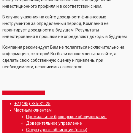
инвестиционного профиля и в соответствии с ним.
В случае указания на сайте доходности финансовых
инструментов за определенный период, Компания не
гарантирует доходности в будущем. Результаты
инвестирования в прошлом не определяют доходы в будущем.
Компания рекомендует Вам не полагаться исключительно на
информацию, с которой Вы были ознакомлены на сайте, а
сделать свою собственную оценку и привлечь, при
необходимости, независимых экспертов.
Share
Share
Share
Share
Pin
Close
+7 (495) 785-31-25
Menu
Частным клиентам
Премиальное брокерское обслуживание
Доверительное управление
Структурные облигации (ноты)