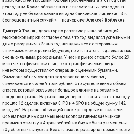
возможностей. Прошлый год был проблемным, а этот год стал
рекордным. Кроме абсолютных и относительных рекордов, в
этом году не была отозвана ни одна банковская лицензия. Это
беспрецедентный случай!», – подчеркнул
Алексей Войлуков
.
Дмитрий Таскин,
директор по развитию рынка облигаций
Московской Биржи согласен с тем, что год выдался успешным и
даже рекордным: «Ровно год назад мы все с осторожным
оптимизмом смотрели в будущее, но итоги этого года оказались
очень сильными, рекордными. У нас на рынке открыто более 29
млн счетов физических лиц, с которых физические лица,
инвесторы осуществляют операции с ценными бумагами.
Суммарно объем средств под управлением физлиц
оценивается в более 9 трлн рублей. Это существенный объём
спроса, который оказывает большое влияние на развитие
фондового рынка. На рынке акционерного капитала в этом году
прошло 12 сделок, включая 8 IPO и 4 SPO на общую сумму 142
млрд руб. На рынке облигаций также рекордные показатели.
Объем первичных размещений корпоративных заемщиков
превысил отметку в 4 трлн рублей, на бирже были размещены
50 дебютных выпусков. Все это вместе расширяет возможности