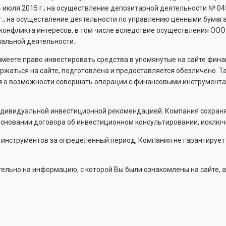
4 июля 2015 г.; на осуществление депозитарной деятельности №
04
 г.; на осуществление деятельности по управлению ценными бума
конфликта интересов, в том числе вследствие осуществления ООО
альной деятельности.
 имеете право инвестировать средства в упомянутые на сайте фин
держаться на сайте, подготовлена и предоставляется обезличено.
я о возможности совершать операции с финансовыми инструмента
ндивидуальной инвестиционной рекомендацией. Компания сохраня
новании договора об инвестиционном консультировании, исключи
х инструментов за определенный период, Компания не гарантируе
льно на информацию, с которой Вы были ознакомлены на сайте, а