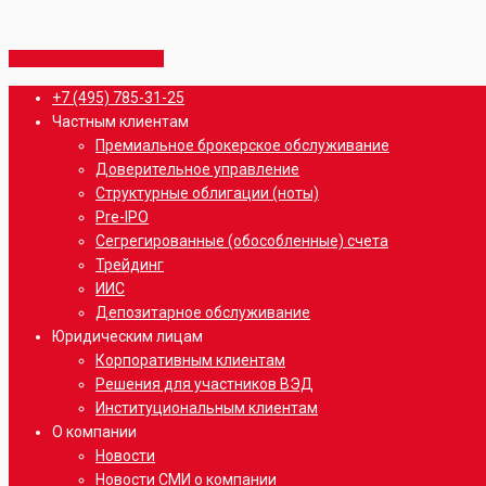
Share
Share
Share
Share
Pin
Close
+7 (495) 785-31-25
Menu
Частным клиентам
Премиальное брокерское обслуживание
Доверительное управление
Структурные облигации (ноты)
Pre-IPO
Сегрегированные (обособленные) счета
Трейдинг
ИИС
Депозитарное обслуживание
Юридическим лицам
Корпоративным клиентам
Решения для участников ВЭД
Институциональным клиентам
О компании
Новости
Новости СМИ о компании