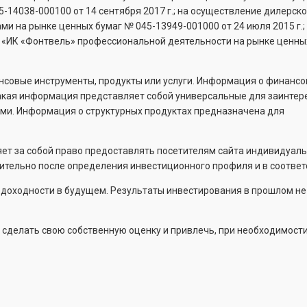
5-14038-000100
от 14 сентября 2017 г.; на осуществление дилерск
гами на рынке ценных бумаг №
045-13949-001000
от 24 июля 2015 г.;
 «ИК «Фонтвель» профессиональной деятельности на рынке ценны
ансовые инструменты, продукты или услуги. Информация о финанс
 Такая информация представляет собой универсальные для заинте
ми. Информация о структурных продуктах предназначена для
ет за собой право предоставлять посетителям сайта индивидуал
тельно после определения инвестиционного профиля и в соответс
т доходности в будущем. Результаты инвестирования в прошлом не
 сделать свою собственную оценку и привлечь, при необходимости