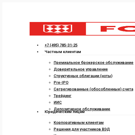
Skip
to
main
content
Menu
+7 (495) 785-31-25
Частным клиентам
Премиальное брокерское обслуживание
Доверительное управление
Структурные облигации (ноты)
Pre-IPO
Сегрегированные (обособленные) счета
Трейдинг
ИИС
Депозитарное обслуживание
Юридическим лицам
Корпоративным клиентам
Решения для участников ВЭД