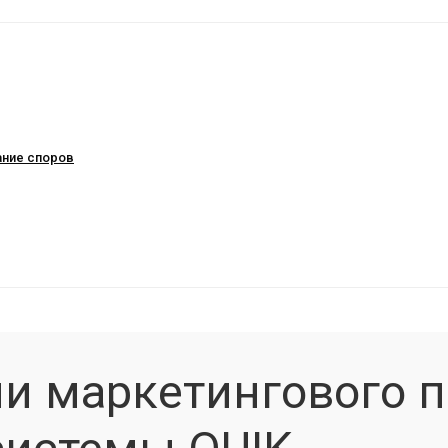
ание споров
и маркетингового п