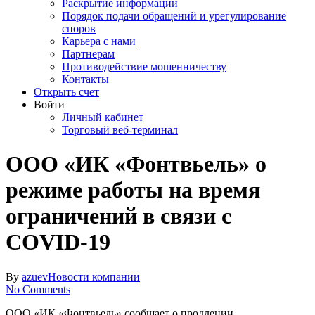
Раскрытие информации
Порядок подачи обращений и урегулирование
споров
Карьера с нами
Партнерам
Противодействие мошенничеству
Контакты
Открыть счет
Войти
Личный кабинет
Торговый веб-терминал
ООО «ИК «Фонтвьель» о
режиме работы на время
ограничений в связи с
COVID-19
By
azuev
Новости компании
No Comments
ООО «ИК «Фонтвьель» сообщает о продлении