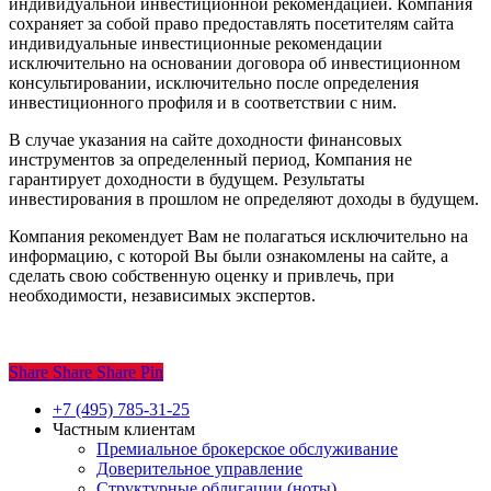
индивидуальной инвестиционной рекомендацией. Компания
сохраняет за собой право предоставлять посетителям сайта
индивидуальные инвестиционные рекомендации
исключительно на основании договора об инвестиционном
консультировании, исключительно после определения
инвестиционного профиля и в соответствии с ним.
В случае указания на сайте доходности финансовых
инструментов за определенный период, Компания не
гарантирует доходности в будущем. Результаты
инвестирования в прошлом не определяют доходы в будущем.
Компания рекомендует Вам не полагаться исключительно на
информацию, с которой Вы были ознакомлены на сайте, а
сделать свою собственную оценку и привлечь, при
необходимости, независимых экспертов.
Share
Share
Share
Share
Pin
Close
+7 (495) 785-31-25
Menu
Частным клиентам
Премиальное брокерское обслуживание
Доверительное управление
Структурные облигации (ноты)