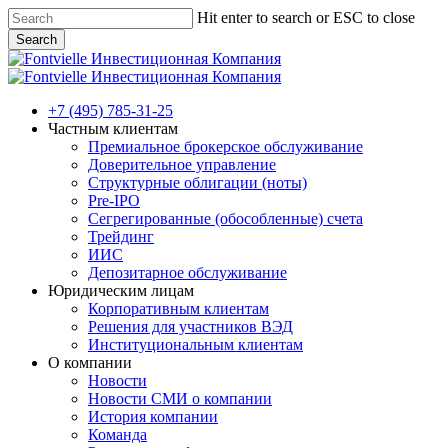
Skip
Hit enter to search or ESC to close
to
Search
main
Close
content
Search
Menu
+7 (495) 785-31-25
Частным клиентам
Премиальное брокерское обслуживание
Доверительное управление
Структурные облигации (ноты)
Pre-IPO
Сегрегированные (обособленные) счета
Трейдинг
ИИС
Депозитарное обслуживание
Юридическим лицам
Корпоративным клиентам
Решения для участников ВЭД
Институциональным клиентам
О компании
Новости
Новости СМИ о компании
История компании
Команда