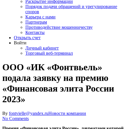
Раскрытие информации
Порядок подачи обращений и урегулирование
споров
Карьера с нами
Партнерам
Противодействие мошенничеству
Контакты
Открыть счет
Войти
Личный кабинет
Торговый веб-терминал
ООО «ИК «Фонтвьель»
подала заявку на премию
«Финансовая элита России
2023»
By
fontvielle@yandex.ru
Новости компании
No Comments
Премия «Финансовая элита России», лауреатами которой