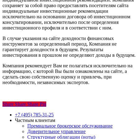
сохраняет за собой право предоставлять посетителям сайта
индивидуальные инвестиционные рекомендации
исключительно на основании договора об инвестиционном
консультировании, исключительно после определения
инвестиционного профиля и в соответствии с ним.
В случае указания на сайте доходности финансовых
инструментов за определенный период, Компания не
гарантирует доходности в будущем. Результаты
инвестирования в прошлом не определяют доходы в будущем.
Компания рекомендует Вам не полагаться исключительно на
информацию, с которой Вы были ознакомлены на сайте, а
сделать свою собственную оценку и привлечь, при
необходимости, независимых экспертов.
Share
Share
Share
Share
Pin
Close
+7 (495) 785-31-25
Menu
Частным клиентам
Премиальное брокерское обслуживание
Доверительное управление
Структурные облигации (ноты)