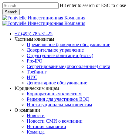
Skip
Hit enter to search or ESC to close
to
Search
main
Close
content
Search
Menu
+7 (495) 785-31-25
Частным клиентам
Премиальное брокерское обслуживание
Доверительное управление
Структурные облигации (ноты)
Pre-IPO
Сегрегированные (обособленные) счета
Трейдинг
ИИС
Депозитарное обслуживание
Юридическим лицам
Корпоративным клиентам
Решения для участников ВЭД
Институциональным клиентам
О компании
Новости
Новости СМИ о компании
История компании
Команда