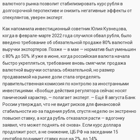
валютного рынка позволит стабилизировать курс рубля в
долгосрочной перспективе и снизить негативные эффекты от
спекулянтов, уверен эксперт.
Как напомнила инвестиционный советник Юлия Кузнецова,
когда в феврале-марте 2022 года случился обвал рубля, было
введено требование об обязательной продаже 80% валютной
выручки экспортеров. Позже — в мае — норматив был уменьшен
с 80% до 50%. И уже в июне, когда российская валюта начала
быстро укрепляться, требование вновь смягчили: продажа
валютной выручки осталась обязательной, но размер
продаваемой на рынке доли стала определять
правительственная комиссия по контролю за иностранными
инвестициями. «Вообще действия регулятора сейчас носят
панический характер, — полагает эксперт. — Ещё 8 августа Банк
России утверждал, что не видит рисков для финансовой
стабильности из-за падения рубля, спустя неделю он экстренно
повысил ставку, а когда рубль отказался расти — вдогонку
заявил, что может поднять её снова». Если курс доллара
продолжит рост, а не снижение, ЦБ РФ на заседании 15
сентября поднимет ставку еще на 2%, до 14%.