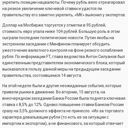
укрепить позиции нацвалюты. Почему рубль вяло отреагировал
на резкое увеличение ключевой ставки и удастся ли
правительству его заметно укрепить, «МК» выяснил у экспертов.
Доллар на Мосбирже торгуется у отметки в 95 рублей,
стоимость евро упала ниже 104 рублей. Большую роль в этом
сыграли последние политические новости. Путин якобы на
экстренном заседании с Минфином планирует обсудить
ужесточение валютного контроля на фоне резкого ослабления
рубля. По информации FT, глава ведомства Антон Силуанов был
единственным представителем экономического блока, который
высказался в пользу данной меры на предыдущем заседании
правительства, состоявшемся 14 августа.
На этой неделе были и другие неожиданные события, которые
привели рынки в движение. Во вторник, 15 августа, на
внеочередном заседании Банка России была поднята ключевая
ставка с 8,5% до 12%. Однако повышение ставки Банком России
сразу на 3,5% должного эффекта не принесло. «Из-за торгового
характера девальвации рубля (то есть из-за ситуации с
импортом и экспортом), а не финансового, за который отвечает