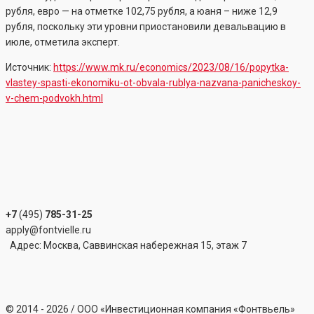
рубля, евро — на отметке 102,75 рубля, а юаня – ниже 12,9
рубля, поскольку эти уровни приостановили девальвацию в
июле, отметила эксперт.
Источник:
https://www.mk.ru/economics/2023/08/16/popytka-
vlastey-spasti-ekonomiku-ot-obvala-rublya-nazvana-panicheskoy-
v-chem-podvokh.html
+7
(495)
785-31-25
apply@fontvielle.ru
Адрес: Москва, Саввинская набережная 15, этаж 7
©
2014 - 2026
/ ООО «Инвестиционная компания «Фонтвьель»