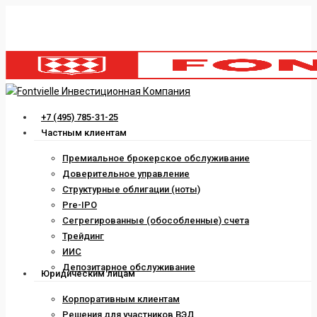
Skip
to
main
content
Menu
+7 (495) 785-31-25
Частным клиентам
Премиальное брокерское обслуживание
Доверительное управление
Структурные облигации (ноты)
Pre-IPO
Сегрегированные (обособленные) счета
Трейдинг
ИИС
Депозитарное обслуживание
Юридическим лицам
Корпоративным клиентам
Решения для участников ВЭД