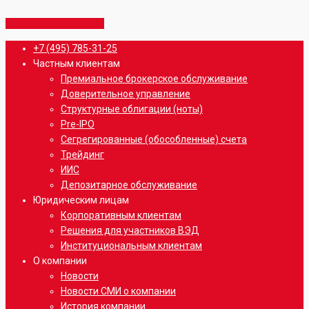
Share
Share
Share
Share
Pin
Close
+7 (495) 785-31-25
Menu
Частным клиентам
Премиальное брокерское обслуживание
Доверительное управление
Структурные облигации (ноты)
Pre-IPO
Сегрегированные (обособленные) счета
Трейдинг
ИИС
Депозитарное обслуживание
Юридическим лицам
Корпоративным клиентам
Решения для участников ВЭД
Институциональным клиентам
О компании
Новости
Новости СМИ о компании
История компании