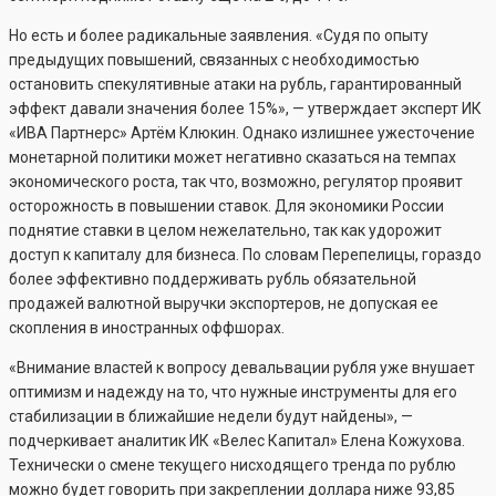
Но есть и более радикальные заявления. «Судя по опыту
предыдущих повышений, связанных с необходимостью
остановить спекулятивные атаки на рубль, гарантированный
эффект давали значения более 15%», — утверждает эксперт ИК
«ИВА Партнерс» Артём Клюкин. Однако излишнее ужесточение
монетарной политики может негативно сказаться на темпах
экономического роста, так что, возможно, регулятор проявит
осторожность в повышении ставок. Для экономики России
поднятие ставки в целом нежелательно, так как удорожит
доступ к капиталу для бизнеса. По словам Перепелицы, гораздо
более эффективно поддерживать рубль обязательной
продажей валютной выручки экспортеров, не допуская ее
скопления в иностранных оффшорах.
«Внимание властей к вопросу девальвации рубля уже внушает
оптимизм и надежду на то, что нужные инструменты для его
стабилизации в ближайшие недели будут найдены», —
подчеркивает аналитик ИК «Велес Капитал» Елена Кожухова.
Технически о смене текущего нисходящего тренда по рублю
можно будет говорить при закреплении доллара ниже 93,85