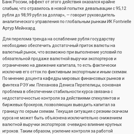
Банк России, эффект от этого действия оказался крайне
слабым, что отразилось в новой попытке девальвации с 95,12
рубля до 98,99 рубл за доллар», — говорит руководитель
аналитического управления по глобальным рынкам ИК Fontvielle
Артур Мейнхард.
Для перелома тренда на ослабление рубля государству
необходимо обеспечить достаточный приток валюты на
валютный рынок, что возможно при выполнение условий по
обязательной продаже валютной выручки экспортеров и
ограничению на движение капитала, то есть фактически
исключив его отток по фиктивным экспортным и иным схемам.
По мнению доцента кафедры мировых финансовых рынков и
финтеха РЭУ им. Плеханова Дениса Перепелицы, основная
проблема в обеспечении стабильности курса связана с
недостаточностью контроля за действиями спекулянтов и
биржевых брокеров, позволяющих выводить капитал за
границу по серым схемам. Текущая ситуация с резким скачком
курса не может быть объяснена исключительно снижением
валютной выручки экспортеров: очевидно влияние крупных
игроков. Таким образом, усиление контроля за работой