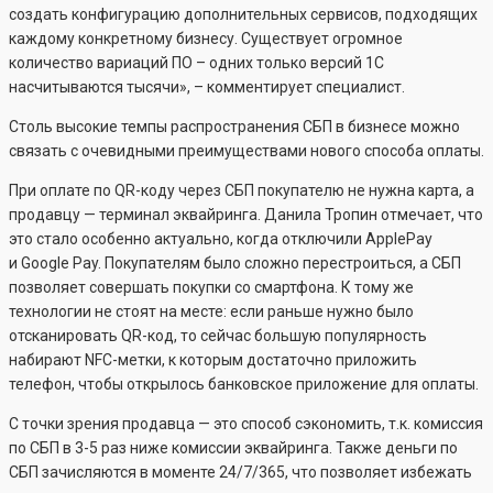
создать конфигурацию дополнительных сервисов, подходящих
каждому конкретному бизнесу. Существует огромное
количество вариаций ПО – одних только версий 1С
насчитываются тысячи», – комментирует специалист.
Столь высокие темпы распространения СБП в бизнесе можно
связать с очевидными преимуществами нового способа оплаты.
При оплате по QR-коду через СБП покупателю не нужна карта, а
продавцу — терминал эквайринга. Данила Тропин отмечает, что
это стало особенно актуально, когда отключили ApplePay
и Google Pay. Покупателям было сложно перестроиться, а СБП
позволяет совершать покупки со смартфона. К тому же
технологии не стоят на месте: если раньше нужно было
отсканировать QR-код, то сейчас большую популярность
набирают NFC-метки, к которым достаточно приложить
телефон, чтобы открылось банковское приложение для оплаты.
С точки зрения продавца — это способ сэкономить, т.к. комиссия
по СБП в 3-5 раз ниже комиссии эквайринга. Также деньги по
СБП зачисляются в моменте 24/7/365, что позволяет избежать