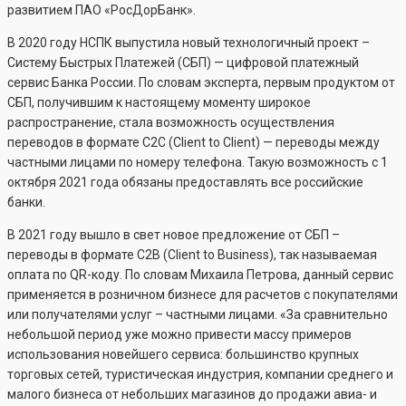
развитием ПАО «РосДорБанк».
В 2020 году НСПК выпустила новый технологичный проект –
Систему Быстрых Платежей (СБП) — цифровой платежный
сервис Банка России. По словам эксперта, первым продуктом от
СБП, получившим к настоящему моменту широкое
распространение, стала возможность осуществления
переводов в формате С2С (Client to Client) — переводы между
частными лицами по номеру телефона. Такую возможность с 1
октября 2021 года обязаны предоставлять все российские
банки.
В 2021 году вышло в свет новое предложение от СБП –
переводы в формате С2В (Client to Business), так называемая
оплата по QR-коду. По словам Михаила Петрова, данный сервис
применяется в розничном бизнесе для расчетов с покупателями
или получателями услуг – частными лицами. «За сравнительно
небольшой период уже можно привести массу примеров
использования новейшего сервиса: большинство крупных
торговых сетей, туристическая индустрия, компании среднего и
малого бизнеса от небольших магазинов до продажи авиа- и