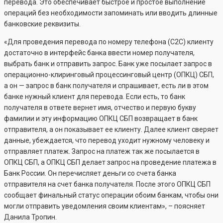
перевода. Это обеспечивает быстрое и простое выполнение
операций без необходимости запоминать или вводить длинные
банковские реквизиты.
«Для проведения перевода по номеру телефона (С2С) клиенту
достаточно в интерфейс банка ввести номер получателя,
выбрать банк и отправить запрос. Банк уже посылает запрос в
операционно-клиринговый процессинговый центр (ОПКЦ) СБП,
а он — запрос в банк получателя и спрашивает, есть ли в этом
банке нужный клиент для перевода. Если есть, то банк
получателя в ответе вернет имя, отчество и первую букву
фамилии и эту информацию ОПКЦ СБП возвращает в банк
отправителя, а он показывает ее клиенту. Далее клиент сверяет
данные, убеждается, что перевод уходит нужному человеку и
отправляет платеж. Запрос на платеж так же посылается в
ОПКЦ СБП, а ОПКЦ СБП делает запрос на проведение платежа в
Банк России. Он перечисляет деньги со счета банка
отправителя на счет банка получателя. После этого ОПКЦ СБП
сообщает финальный статус операции обоим банкам, чтобы они
могли отправить уведомления своим клиентам», – поясняет
Данила Тропин.