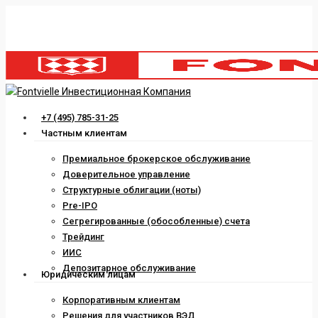
Skip
to
main
content
Menu
+7 (495) 785-31-25
Частным клиентам
Премиальное брокерское обслуживание
Доверительное управление
Структурные облигации (ноты)
Pre-IPO
Сегрегированные (обособленные) счета
Трейдинг
ИИС
Депозитарное обслуживание
Юридическим лицам
Корпоративным клиентам
Решения для участников ВЭД