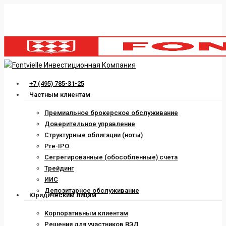
Skip
to
main
content
Menu
+7 (495) 785-31-25
Частным клиентам
Премиальное брокерское обслуживание
Доверительное управление
Структурные облигации (ноты)
Pre-IPO
Сегрегированные (обособленные) счета
Трейдинг
ИИС
Депозитарное обслуживание
Юридическим лицам
Корпоративным клиентам
Решения для участников ВЭД