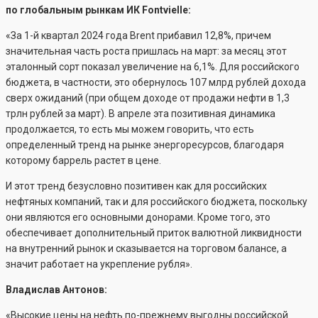
по глобальным рынкам ИК Fontvielle:
«За 1-й квартал 2024 года Brent прибавил 12,8%, причем
значительная часть роста пришлась на март: за месяц этот
эталонный сорт показал увеличение на 6,1%. Для российского
бюджета, в частности, это обернулось 107 млрд рублей дохода
сверх ожиданий (при общем доходе от продажи нефти в 1,3
трлн рублей за март). В апреле эта позитивная динамика
продолжается, то есть мы можем говорить, что есть
определенный тренд на рынке энергоресурсов, благодаря
которому баррель растет в цене.
И этот тренд безусловно позитивен как для российских
нефтяных компаний, так и для российского бюджета, поскольку
они являются его основными донорами. Кроме того, это
обеспечивает дополнительный приток валютной ликвидности
на внутренний рынок и сказывается на торговом балансе, а
значит работает на укрепление рубля».
Владислав Антонов:
«Высокие цены на нефть по-прежнему выгодны российской