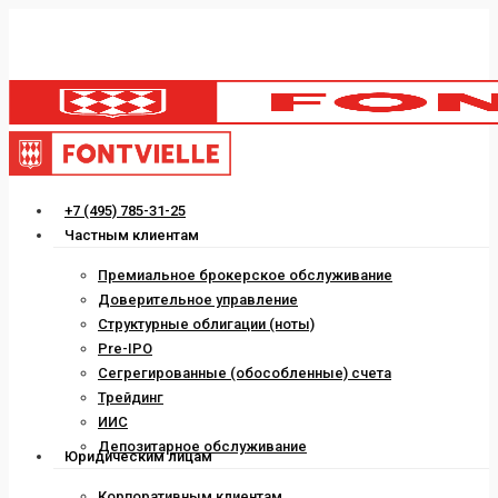
Skip
to
main
content
Menu
+7 (495) 785-31-25
Частным клиентам
Премиальное брокерское обслуживание
Доверительное управление
Структурные облигации (ноты)
Pre-IPO
Сегрегированные (обособленные) счета
Трейдинг
ИИС
Депозитарное обслуживание
Юридическим лицам
Корпоративным клиентам