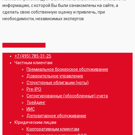
информацию, с которой Вы были ознакомлены на сайте, а
сделать свою собственную оценку и привлечь, при
необходимости, независимых экспертов.
Share
Share
Share
Share
Pin
Close
+7 (495) 785-31-25
Menu
Частным клиентам
Премиальное брокерское обслуживание
Доверительное управление
Структурные облигации (ноты)
Pre-IPO
Сегрегированные (обособленные) счета
Трейдинг
ИИС
Депозитарное обслуживание
Юридическим лицам
Корпоративным клиентам