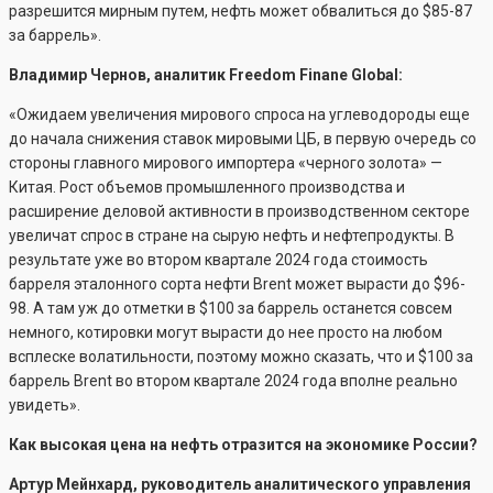
разрешится мирным путем, нефть может обвалиться до $85-87
за баррель».
Владимир Чернов, аналитик Freedom Finane Global:
«Ожидаем увеличения мирового спроса на углеводороды еще
до начала снижения ставок мировыми ЦБ, в первую очередь со
стороны главного мирового импортера «черного золота» —
Китая. Рост объемов промышленного производства и
расширение деловой активности в производственном секторе
увеличат спрос в стране на сырую нефть и нефтепродукты. В
результате уже во втором квартале 2024 года стоимость
барреля эталонного сорта нефти Brent может вырасти до $96-
98. А там уж до отметки в $100 за баррель останется совсем
немного, котировки могут вырасти до нее просто на любом
всплеске волатильности, поэтому можно сказать, что и $100 за
баррель Brent во втором квартале 2024 года вполне реально
увидеть».
Как высокая цена на нефть отразится на экономике России?
Артур Мейнхард, руководитель аналитического управления