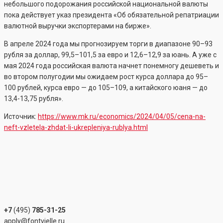
небольшого подорожания российской национальной валюты
пока действует указ президента «Об обязательной репатриации
валютной выручки экспортерами на бирже».
В апреле 2024 года мы прогнозируем торги в диапазоне 90–93
рубля за доллар, 99,5–101,5 за евро и 12,6–12,9 за юань. А уже с
мая 2024 года российская валюта начнет понемногу дешеветь и
во втором полугодии мы ожидаем рост курса доллара до 95–
100 рублей, курса евро — до 105–109, а китайского юаня — до
13,4-13,75 рубля».
Источник:
https://www.mk.ru/economics/2024/04/05/cena-na-
neft-vzletela-zhdat-li-ukrepleniya-rublya.html
+7
(495)
785-31-25
apply@fontvielle.ru