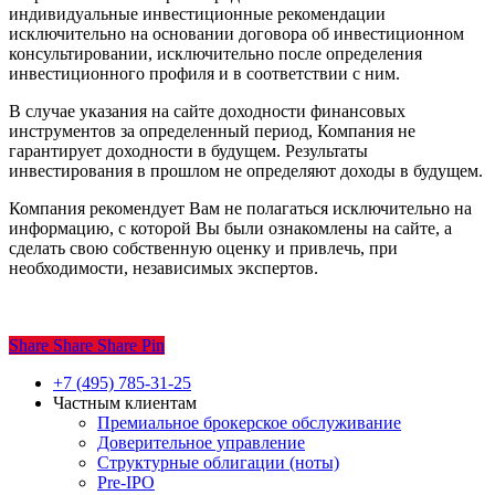
индивидуальные инвестиционные рекомендации
исключительно на основании договора об инвестиционном
консультировании, исключительно после определения
инвестиционного профиля и в соответствии с ним.
В случае указания на сайте доходности финансовых
инструментов за определенный период, Компания не
гарантирует доходности в будущем. Результаты
инвестирования в прошлом не определяют доходы в будущем.
Компания рекомендует Вам не полагаться исключительно на
информацию, с которой Вы были ознакомлены на сайте, а
сделать свою собственную оценку и привлечь, при
необходимости, независимых экспертов.
Share
Share
Share
Share
Pin
Close
+7 (495) 785-31-25
Menu
Частным клиентам
Премиальное брокерское обслуживание
Доверительное управление
Структурные облигации (ноты)
Pre-IPO