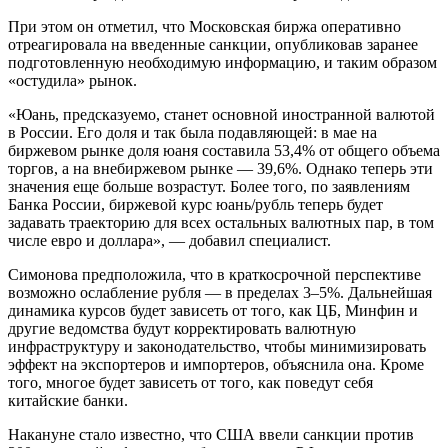
При этом он отметил, что Московская биржа оперативно
отреагировала на введенные санкции, опубликовав заранее
подготовленную необходимую информацию, и таким образом
«остудила» рынок.
«Юань, предсказуемо, станет основной иностранной валютой
в России. Его доля и так была подавляющей: в мае на
биржевом рынке доля юаня составила 53,4% от общего объема
торгов, а на внебиржевом рынке — 39,6%. Однако теперь эти
значения еще больше возрастут. Более того, по заявлениям
Банка России, биржевой курс юань/рубль теперь будет
задавать траекторию для всех остальных валютных пар, в том
числе евро и доллара», — добавил специалист.
Симонова предположила, что в краткосрочной перспективе
возможно ослабление рубля — в пределах 3–5%. Дальнейшая
динамика курсов будет зависеть от того, как ЦБ, Минфин и
другие ведомства будут корректировать валютную
инфраструктуру и законодательство, чтобы минимизировать
эффект на экспортеров и импортеров, объяснила она. Кроме
того, многое будет зависеть от того, как поведут себя
китайские банки.
Накануне стало известно, что США ввели санкции против