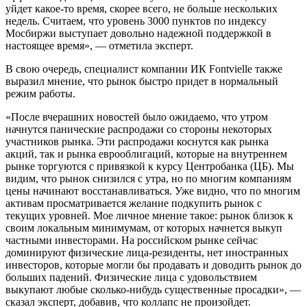
уйдет какое-то время, скорее всего, не больше нескольких
недель. Считаем, что уровень 3000 пунктов по индексу
Мосбиржи выступает довольно надежной поддержкой в
настоящее время», — отметила эксперт.
В свою очередь, специалист компании ИК Fontvielle также
выразил мнение, что рынок быстро придет в нормальный
режим работы.
«После вчерашних новостей было ожидаемо, что утром
начнутся панические распродажи со стороны некоторых
участников рынка. Эти распродажи коснутся как рынка
акций, так и рынка еврооблигаций, которые на внутреннем
рынке торгуются с привязкой к курсу Центробанка (ЦБ). Мы
видим, что рынок снизился с утра, но по многим компаниям
цены начинают восстанавливаться. Уже видно, что по многим
активам просматривается желание подкупить рынок с
текущих уровней. Мое личное мнение такое: рынок близок к
своим локальным минимумам, от которых начнется выкуп
частными инвесторами. На российском рынке сейчас
доминируют физические лица-резиденты, нет иностранных
инвесторов, которые могли бы продавать и доводить рынок до
больших падений. Физические лица с удовольствием
выкупают любые сколько-нибудь существенные просадки», —
сказал эксперт, добавив, что коллапс не произойдет.