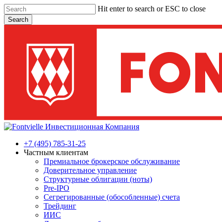
Skip
Hit enter to search or ESC to close
to
Search
main
Close
content
Search
Menu
+7 (495) 785-31-25
Частным клиентам
Премиальное брокерское обслуживание
Доверительное управление
Структурные облигации (ноты)
Pre-IPO
Сегрегированные (обособленные) счета
Трейдинг
ИИС