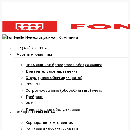
Skip
to
main
content
Menu
+7 (495) 785-31-25
Частным клиентам
Премиальное брокерское обслуживание
Доверительное управление
Структурные облигации (ноты)
Pre-IPO
Сегрегированные (обособленные) счета
Трейдинг
ИИС
Депозитарное обслуживание
Юридическим лицам
Корпоративным клиентам
Решения для участников ВЭД