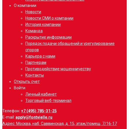
О компании
Новости
Новости СМИ о компании
История компании
Команда
Раскрытие информации
Порядок подачи обращений и урегулирование
споров
Карьера с нами
Партнерам
Противодействие мошенничеству
Контакты
Открыть счет
Войти
Личный кабинет
Торговый веб-терминал
Телефон:
+7 (495) 785-31-25
E-mail:
apply@fontvielle.ru
Адрес: Москва, наб. Саввинская, д. 15, этаж/помещ. 7/16-17