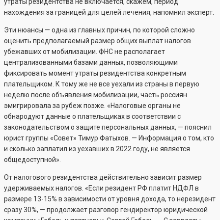
утраты резидентства не включается, скажем, период
нахождения за границей для целей лечения, напомнил эксперт.
Эти нюансы — одна из главных причин, по которой сложно
оценить предполагаемый размер общих выплат налогов
убежавших от мобилизации. ФНС не располагает
централизованными базами данных, позволяющими
фиксировать момент утраты резидентства конкретным
плательщиком. К тому же не все уехали из страны в первую
неделю после объявления мобилизации, часть россиян
эмигрировала за рубеж позже. «Налоговые органы не
обнародуют данные о плательщиках в соответствии с
законодательством о защите персональных данных, — пояснил
юрист группы «Совет» Тимур Фатыхов. — Информация о том, кто
и сколько заплатил из уехавших в 2022 году, не является
общедоступной».
От налогового резидентства действительно зависит размер
удерживаемых налогов. «Если резидент РФ платит НДФЛ в
размере 13-15% в зависимости от уровня дохода, то нерезидент
сразу 30%, — продолжает разговор гендиректор юридической