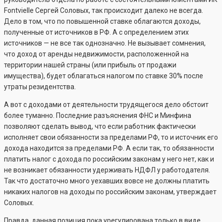
Fontvielle Сергей Соловых, так происходит далеко не всегда.
Дело в том, что по повышенной ставке облагаются доходы,
полученные от источников в РФ. А с определением этих
источников — не все так однозначно. Не вызывает сомнения,
что доход от аренды недвижимости, расположенной на
территории нашей страны (или прибыль от продажи
имущества), будет облагаться налогом по ставке 30% после
утраты резидентства.
А вот с доходами от деятельности трудящегося дело обстоит
более туманно. Последние разъяснения ФНС и Минфина
позволяют сделать вывод, что если работник фактически
исполняет свои обязанности за пределами РФ, то и источник его
дохода находится за пределами РФ. А если так, то обязанности
платить налог с дохода по российским законам у него нет, как и
не возникает обязанности удерживать НДФЛ у работодателя.
Так что достаточно много уехавших вовсе не должны платить
никаких налогов на доходы по российским законам, утверждает
Соловых.
Правда, данная позиция пока урегулирована только в виде