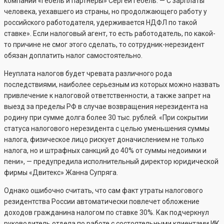
компании «Гебель и партнеры» Сергей Гебель. — С зарплаты
человека, уехавшего из страны, но продолжающего работу у
российского работодателя, удерживается НДФЛ по такой
ставке». Если налоговый агент, то есть работодатель, по какой-
то причине не смог этого сделать, то сотрудник-нерезидент
обязан доплатить налог самостоятельно.
Неуплата налогов будет чревата различного рода
последствиями, наиболее серьезным из которых можно назвать
привлечение к налоговой ответственности, а также запрет на
выезд за пределы РФ в случае возвращения нерезидента на
родину при сумме долга более 30 тыс. рублей. «При сокрытии
статуса налогового нерезидента с целью уменьшения суммы
налога, физическое лицо рискует доначислением не только
налога, но и штрафных санкций до 40% от суммы недоимки и
пени», — предупредила исполнительный директор юридической
фирмы «Двитекс» Жанна Супряга.
Однако ошибочно считать, что сам факт утраты налогового
резидентства России автоматически повлечет обложение
доходов гражданина налогом по ставке 30%. Как подчеркнул
руководитель отдела по работе с состоятельными клиентами ИК