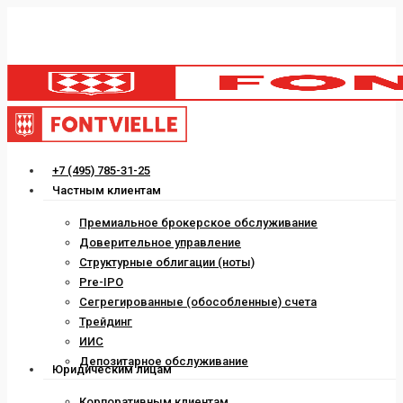
Skip
to
main
content
Menu
+7 (495) 785-31-25
Частным клиентам
Премиальное брокерское обслуживание
Доверительное управление
Структурные облигации (ноты)
Pre-IPO
Сегрегированные (обособленные) счета
Трейдинг
ИИС
Депозитарное обслуживание
Юридическим лицам
Корпоративным клиентам