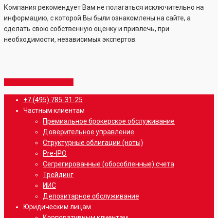
Компания рекомендует Вам не полагаться исключительно на
информацию, с которой Вы были ознакомлены на сайте, а
сделать свою собственную оценку и привлечь, при
необходимости, независимых экспертов.
Share
Share
Share
Share
Pin
Close
+7 (495) 785-31-25
Menu
Частным клиентам
Премиальное брокерское обслуживание
Доверительное управление
Структурные облигации (ноты)
Pre-IPO
Сегрегированные (обособленные) счета
Трейдинг
ИИС
Депозитарное обслуживание
Юридическим лицам
Корпоративным клиентам