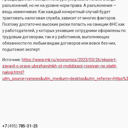
разъяснений, но не на уровне норм права. А разъяснения —
вещь изменчивая. Как каждый конкретный случай будет
трактовать налоговая служба, зависит от многих факторов.
Поэтому достаточно высокие риски попасть на санкции ФНС как
у работодателей, у которых уехавшие сотрудники оформлены по
трудовым договорам, так и у работников, выполняющих
обязанности по любым видам договоров или вовсе без них,
подытожил эксперт.
Источник:
https://www.mk.ru/economics/2023/03/26/ekspert-
zayavil-o-prave-ubezhavshikh-ot-mobilizacii-rossiyan-ne-platit-
nalogi.html?
utm_source=yxnews&utm_medium=desktop&utm_referrer=https%
+7
(495)
785-31-25