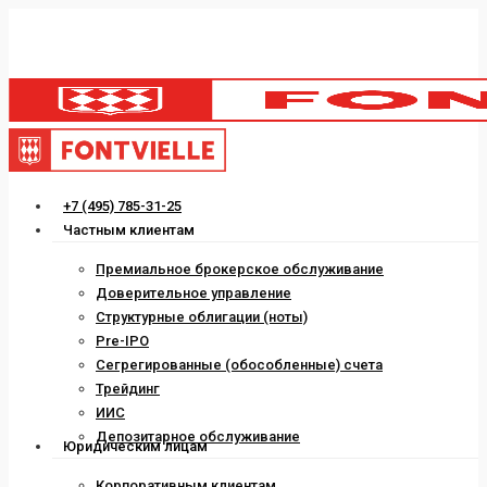
Skip
to
main
content
Menu
+7 (495) 785-31-25
Частным клиентам
Премиальное брокерское обслуживание
Доверительное управление
Структурные облигации (ноты)
Pre-IPO
Сегрегированные (обособленные) счета
Трейдинг
ИИС
Депозитарное обслуживание
Юридическим лицам
Корпоративным клиентам