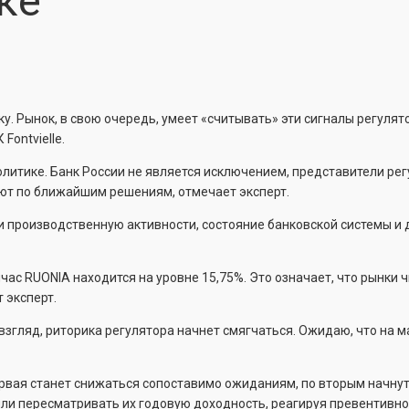
ке
. Рынок, в свою очередь, умеет «считывать» эти сигналы регулят
ontvielle.
литике. Банк России не является исключением, представители ре
ют по ближайшим решениям, отмечает эксперт.
и производственную активности, состояние банковской системы и 
йчас RUONIA находится на уровне 15,75%. Это означает, что рынки 
 эксперт.
й взгляд, риторика регулятора начнет смягчаться. Ожидаю, что на 
рвая станет снижаться сопоставимо ожиданиям, по вторым начну
 или пересматривать их годовую доходность, реагируя превентивно