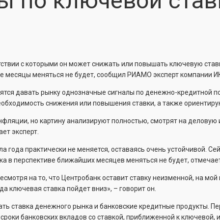
ы по ключевой став
тствии с которыми он может снижать или повышать ключевую ставку
е месяцы меняться не будет, сообщил РИАМО эксперт компании ИК F
ятся давать рынку однозначные сигналы по денежно-кредитной по
еобходимость снижения или повышения ставки, а также ориентиру
нфляции, но картину анализируют полностью, смотрят на деловую 
ет эксперт.
ала года практически не меняется, оставаясь очень устойчивой. Се
вка в перспективе ближайших месяцев меняться не будет, отмечает
 несмотря на то, что Центробанк оставит ставку неизменной, на мо
да ключевая ставка пойдет вниз», – говорит он.
ть ставка денежного рынка и банковские кредитные продукты. Пе
 сроки банковских вкладов со ставкой, приближенной к ключевой,