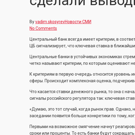
сделали вывод
By
vadim.skosyrev
Новости СМИ
No Comments
Центральный банк всегда имеет критерии, в соотве
ЦБ сигнализирует, что ключевая ставка в ближайши
Центральные банки в устойчивых экономиках стрем
четко называют критерии, по которым оценивают н
К критериям в первую очередь относится уровень и
сферы. Происходит комплексная оценка, подчеркива
Что касается ставки денежного рынка, то она с нач
сигналы российского регулятора так: ключевая ста
«Думаю, это тот случай, когда рынок прав. Однако,
заседании появится больше конкретики по тому, ког
Первыми на возможное смягчение начнут реагирова
сроки или проценты. То есть банки будут сокращать