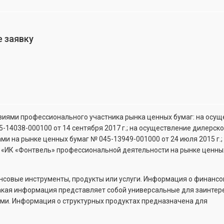
 заявку
зиями профессионального участника рынка ценных бумаг: на осу
5-14038-000100
от 14 сентября 2017 г.; на осуществление дилерск
гами на рынке ценных бумаг №
045-13949-001000
от 24 июля 2015 г.;
 «ИК «Фонтвель» профессиональной деятельности на рынке ценны
ансовые инструменты, продукты или услуги. Информация о финанс
 Такая информация представляет собой универсальные для заинте
ми. Информация о структурных продуктах предназначена для