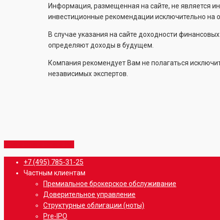
Информация, размещенная на сайте, не является и
инвестиционные рекомендации исключительно на ос
В случае указания на сайте доходности финансовы
определяют доходы в будущем.
Компания рекомендует Вам не полагаться исключите
независимых экспертов.
Share
Share
Share
Share
Pin
Close
+7 (495) 785-31-25
Menu
Частным клиентам
Премиальное брокерское обслуживание
Доверительное управление
Структурные облигации (ноты)
Pre-IPO