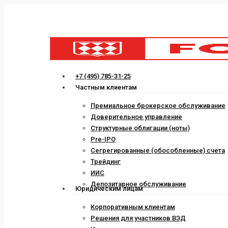
Skip
to
main
content
Menu
+7 (495) 785-31-25
Частным клиентам
Премиальное брокерское обслуживание
Доверительное управление
Структурные облигации (ноты)
Pre-IPO
Сегрегированные (обособленные) счета
Трейдинг
ИИС
Депозитарное обслуживание
Юридическим лицам
Корпоративным клиентам
Решения для участников ВЭД