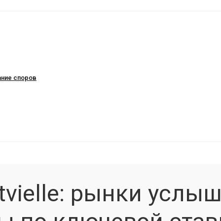
ание споров
tvielle: рынки услы