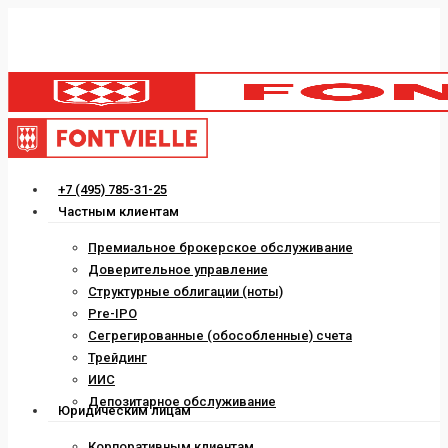
Skip
to
main
content
Menu
+7 (495) 785-31-25
Частным клиентам
Премиальное брокерское обслуживание
Доверительное управление
Структурные облигации (ноты)
Pre-IPO
Сегрегированные (обособленные) счета
Трейдинг
ИИС
Депозитарное обслуживание
Юридическим лицам
Корпоративным клиентам