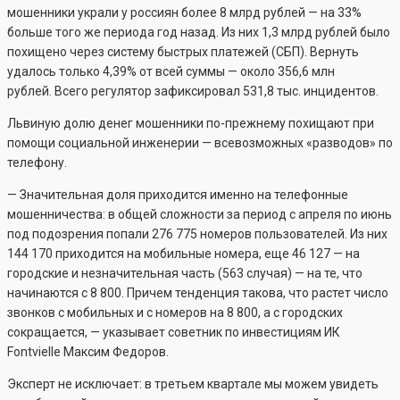
мошенники украли у россиян более 8 млрд рублей — на 33%
больше того же периода год назад. Из них 1,3 млрд рублей было
похищено через систему быстрых платежей (СБП). Вернуть
удалось только 4,39% от всей суммы — около 356,6 млн
рублей. Всего регулятор зафиксировал 531,8 тыс. инцидентов.
Львиную долю денег мошенники по-прежнему похищают при
помощи социальной инженерии — всевозможных «разводов» по
телефону.
— Значительная доля приходится именно на телефонные
мошенничества: в общей сложности за период с апреля по июнь
под подозрения попали 276 775 номеров пользователей. Из них
144 170 приходится на мобильные номера, еще 46 127 — на
городские и незначительная часть (563 случая) — на те, что
начинаются с 8 800. Причем тенденция такова, что растет число
звонков с мобильных и с номеров на 8 800, а с городских
сокращается, — указывает советник по инвестициям ИК
Fontvielle Максим Федоров.
Эксперт не исключает: в третьем квартале мы можем увидеть