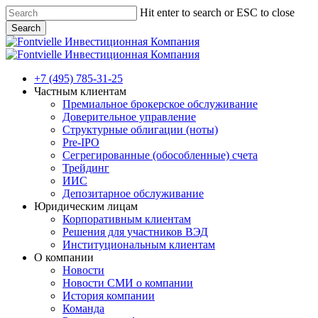
Skip
Hit enter to search or ESC to close
to
Search
main
Close
content
Search
Menu
+7 (495) 785-31-25
Частным клиентам
Премиальное брокерское обслуживание
Доверительное управление
Структурные облигации (ноты)
Pre-IPO
Сегрегированные (обособленные) счета
Трейдинг
ИИС
Депозитарное обслуживание
Юридическим лицам
Корпоративным клиентам
Решения для участников ВЭД
Институциональным клиентам
О компании
Новости
Новости СМИ о компании
История компании
Команда