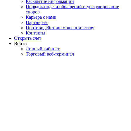
Раскрытие информации
Порядок подачи обращений и урегулирование
споров
Карьера с нами
Партнерам
Противодействие мошенничеству
Контакты
Открыть счет
Войти
Личный кабинет
Торговый веб-терминал
ПОКУПКА ДЕЙСТВУЮЩЕГО
БИЗНЕСА ИЛИ АКТИВА
В ТОМ ЧИСЛЕ НАХОДЯЩЕГОСЯ В
ЗАЛОГЕ У БАНКА