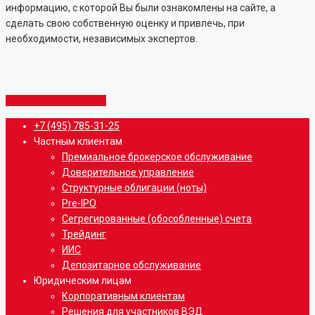
информацию, с которой Вы были ознакомлены на сайте, а
сделать свою собственную оценку и привлечь, при
необходимости, независимых экспертов.
Share
Share
Share
Share
Pin
Close
+7 (495) 785-31-25
Menu
Частным клиентам
Премиальное брокерское обслуживание
Доверительное управление
Структурные облигации (ноты)
Pre-IPO
Сегрегированные (обособленные) счета
Трейдинг
ИИС
Депозитарное обслуживание
Юридическим лицам
Корпоративным клиентам
Решения для участников ВЭД