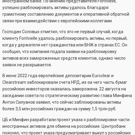
иностранном банке. По мнению представителя Fontvielle,
успешно разблокировать активы удалось благодаря
грамотному составлению документов и оперативной обратной
связи при взаимодействии с европейскими коллегами.
Господин Соловых отметил, что это не первый случай, когда
клиенту Fontvielle удалось разблокировать активы, но первый,
когда у держателя нет гражданства или ВНЖ в странах ЕС. Он
сообщил, что компания подала заявки на разблокировку
активов всех замороженных средств клиентов, однако число
заявок не раскрывается.
В июне 2022 года европейские депозитарии Euroclear и
Clearstream заблокировали счета НРД, из-за чего часть бумаг
российских инвесторов оказалась заморожена. 22 августа на
заседании совета по стратегическому развитию глава Минфина
Антон Силуанов заявил, что сейчас заблокированы активы
более 3,5 млн российских граждан на сумму 1,5 трлн руб.
ЦБ и Минфин разработали проект указа о разблокировке части
иностранных активов для обмена на российские. Центробанк
пояснял, что проект указа предусматривает выкуп у российских