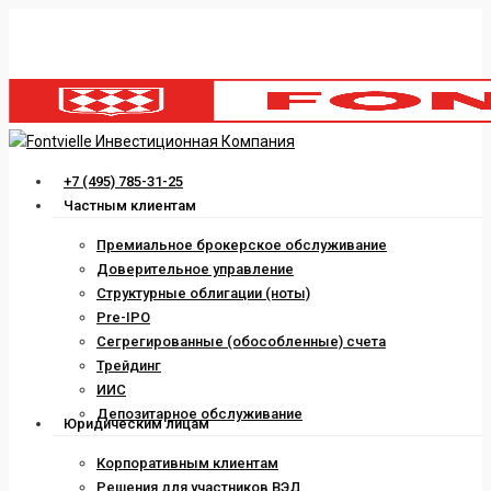
Skip
to
main
content
Menu
+7 (495) 785-31-25
Частным клиентам
Премиальное брокерское обслуживание
Доверительное управление
Структурные облигации (ноты)
Pre-IPO
Сегрегированные (обособленные) счета
Трейдинг
ИИС
Депозитарное обслуживание
Юридическим лицам
Корпоративным клиентам
Решения для участников ВЭД