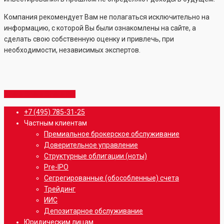
Компания рекомендует Вам не полагаться исключительно на
информацию, с которой Вы были ознакомлены на сайте, а
сделать свою собственную оценку и привлечь, при
необходимости, независимых экспертов.
Share
Share
Share
Share
Pin
Close
+7 (495) 785-31-25
Menu
Частным клиентам
Премиальное брокерское обслуживание
Доверительное управление
Структурные облигации (ноты)
Pre-IPO
Сегрегированные (обособленные) счета
Трейдинг
ИИС
Депозитарное обслуживание
Юридическим лицам