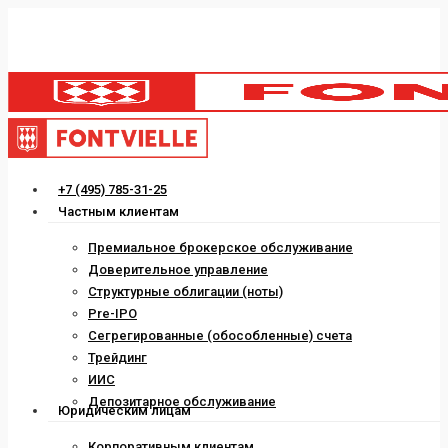
Skip
to
main
content
Menu
+7 (495) 785-31-25
Частным клиентам
Премиальное брокерское обслуживание
Доверительное управление
Структурные облигации (ноты)
Pre-IPO
Сегрегированные (обособленные) счета
Трейдинг
ИИС
Депозитарное обслуживание
Юридическим лицам
Корпоративным клиентам