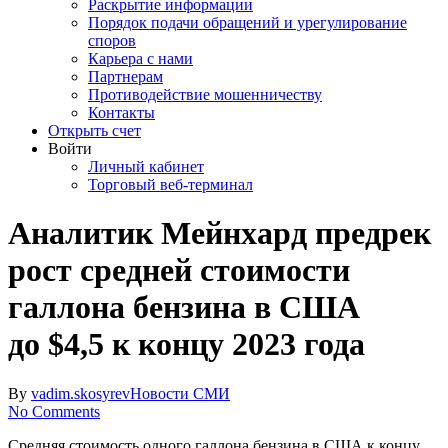
Раскрытие информации
Порядок подачи обращений и урегулирование
споров
Карьера с нами
Партнерам
Противодействие мошенничеству
Контакты
Открыть счет
Войти
Личный кабинет
Торговый веб-терминал
Аналитик Мейнхард предрек
рост средней стоимости
галлона бензина в США
до $4,5 к концу 2023 года
By
vadim.skosyrev
Новости СМИ
No Comments
Средняя стоимость одного галлона бензина в США к концу