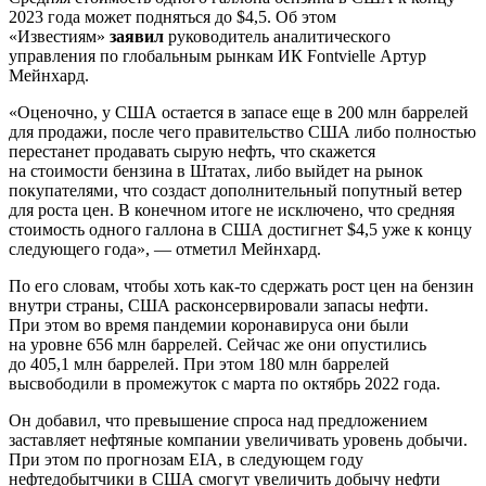
2023 года может подняться до $4,5. Об этом
«Известиям»
заявил
руководитель аналитического
управления по глобальным рынкам ИК Fontvielle Артур
Мейнхард.
«Оценочно, у США остается в запасе еще в 200 млн баррелей
для продажи, после чего правительство США либо полностью
перестанет продавать сырую нефть, что скажется
на стоимости бензина в Штатах, либо выйдет на рынок
покупателями, что создаст дополнительный попутный ветер
для роста цен. В конечном итоге не исключено, что средняя
стоимость одного галлона в США достигнет $4,5 уже к концу
следующего года», — отметил Мейнхард.
По его словам, чтобы хоть как-то сдержать рост цен на бензин
внутри страны, США расконсервировали запасы нефти.
При этом во время пандемии коронавируса они были
на уровне 656 млн баррелей. Сейчас же они опустились
до 405,1 млн баррелей. При этом 180 млн баррелей
высвободили в промежуток с марта по октябрь 2022 года.
Он добавил, что превышение спроса над предложением
заставляет нефтяные компании увеличивать уровень добычи.
При этом по прогнозам EIA, в следующем году
нефтедобытчики в США смогут увеличить добычу нефти