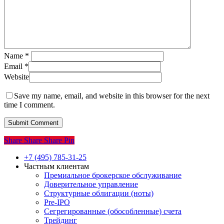
Name
*
Email
*
Website
Save my name, email, and website in this browser for the next
time I comment.
Share
Share
Share
Share
Pin
Close
+7 (495) 785-31-25
Menu
Частным клиентам
Премиальное брокерское обслуживание
Доверительное управление
Структурные облигации (ноты)
Pre-IPO
Сегрегированные (обособленные) счета
Трейдинг