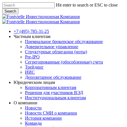
Skip
Hit enter to search or ESC to close
to
Search
main
Close
content
Search
Menu
+7 (495) 785-31-25
Частным клиентам
Премиальное брокерское обслуживание
Доверительное управление
Структурные облигации (ноты)
Pre-IPO
Сегрегированные (обособленные) счета
Трейдинг
ИИС
Депозитарное обслуживание
Юридическим лицам
Корпоративным клиентам
Решения для участников ВЭД
Институциональным клиентам
О компании
Новости
Новости СМИ о компании
История компании
Команда