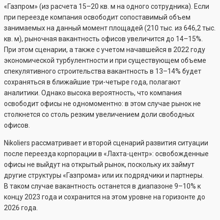
«Газпром» (из расчета 15–20 кв. м на одного сотрудника). Если
при переезде компания освободит сопоставимый объем
занимаемых на данный момент площадей (210 тыс. из 646,2 тыс.
кв. м), рыночная вакантность офисов увеличится до 14–15%.
При этом сценарии, а также с учетом начавшейся в 2022 году
экономической турбулентности и при существующем объеме
спекулятивного строительства вакантность в 13–14% будет
сохраняться в ближайшие три-четыре года, полагают
аналитики. Однако высока вероятность, что компания
освободит офисы не одномоментно: в этом случае рынок не
столкнется со столь резким увеличением доли свободных
офисов.
Nikoliers рассматривает и второй сценарий развития ситуации
после переезда корпорации в «Лахта-центр»: освобожденные
офисы не выйдут на открытый рынок, поскольку их займут
другие структуры «Газпрома» или их подрядчики и партнеры.
В таком случае вакантность останется в диапазоне 9–10% к
концу 2023 года и сохранится на этом уровне на горизонте до
2026 года.