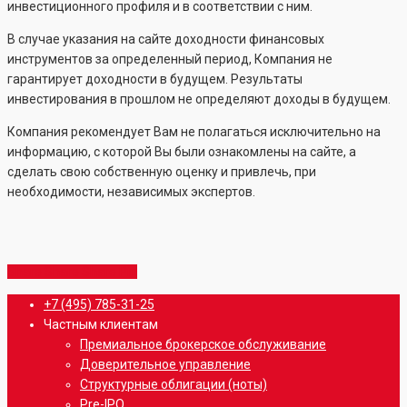
инвестиционного профиля и в соответствии с ним.
В случае указания на сайте доходности финансовых
инструментов за определенный период, Компания не
гарантирует доходности в будущем. Результаты
инвестирования в прошлом не определяют доходы в будущем.
Компания рекомендует Вам не полагаться исключительно на
информацию, с которой Вы были ознакомлены на сайте, а
сделать свою собственную оценку и привлечь, при
необходимости, независимых экспертов.
Share
Share
Share
Share
Pin
Close
+7 (495) 785-31-25
Menu
Частным клиентам
Премиальное брокерское обслуживание
Доверительное управление
Структурные облигации (ноты)
Pre-IPO