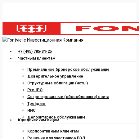
Skip
to
main
content
Menu
+7 (495) 785-31-25
Частным клиентам
Премиальное брокерское обслуживание
Доверительное управление
Структурные облигации (ноты)
Pre-IPO
Сегрегированные (обособленные) счета
Трейдинг
ИИС
Депозитарное обслуживание
Юридическим лицам
Корпоративным клиентам
Решения для участников ВЭД