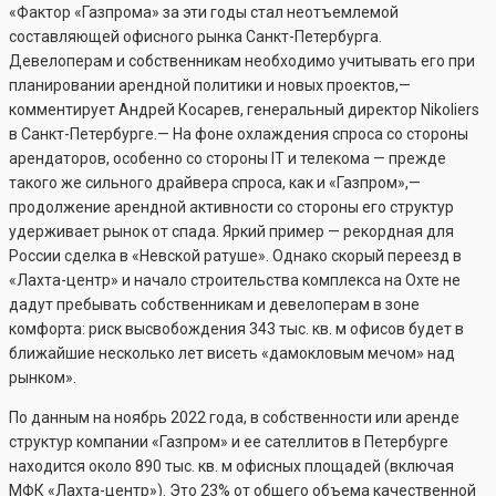
«Фактор «Газпрома» за эти годы стал неотъемлемой
составляющей офисного рынка Санкт-Петербурга.
Девелоперам и собственникам необходимо учитывать его при
планировании арендной политики и новых проектов,—
комментирует Андрей Косарев, генеральный директор Nikoliers
в Санкт-Петербурге.— На фоне охлаждения спроса со стороны
арендаторов, особенно со стороны IT и телекома — прежде
такого же сильного драйвера спроса, как и «Газпром»,—
продолжение арендной активности со стороны его структур
удерживает рынок от спада. Яркий пример — рекордная для
России сделка в «Невской ратуше». Однако скорый переезд в
«Лахта-центр» и начало строительства комплекса на Охте не
дадут пребывать собственникам и девелоперам в зоне
комфорта: риск высвобождения 343 тыс. кв. м офисов будет в
ближайшие несколько лет висеть «дамокловым мечом» над
рынком».
По данным на ноябрь 2022 года, в собственности или аренде
структур компании «Газпром» и ее сателлитов в Петербурге
находится около 890 тыс. кв. м офисных площадей (включая
МФК «Лахта-центр»). Это 23% от общего объема качественной