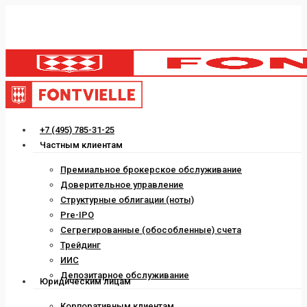
Skip
to
main
content
Menu
+7 (495) 785-31-25
Частным клиентам
Премиальное брокерское обслуживание
Доверительное управление
Структурные облигации (ноты)
Pre-IPO
Сегрегированные (обособленные) счета
Трейдинг
ИИС
Депозитарное обслуживание
Юридическим лицам
Корпоративным клиентам