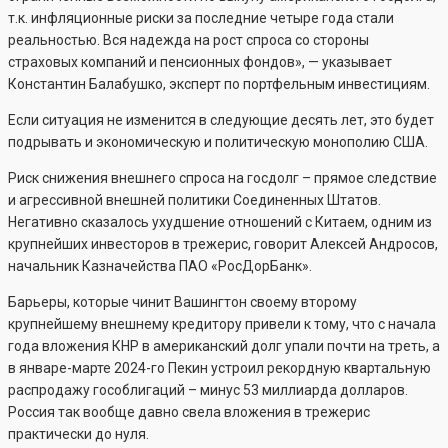
т.к. инфляционные риски за последние четыре года стали
реальностью. Вся надежда на рост спроса со стороны
страховых компаний и пенсионных фондов», — указывает
Константин Балабушко, эксперт по портфельным инвестициям.
Если ситуация не изменится в следующие десять лет, это будет
подрывать и экономическую и политическую монополию США.
Риск снижения внешнего спроса на госдолг – прямое следствие
и агрессивной внешней политики Соединенных Штатов.
Негативно сказалось ухудшение отношений с Китаем, одним из
крупнейших инвесторов в трежерис, говорит Алексей Андросов,
начальник Казначейства ПАО «РосДорБанк».
Барьеры, которые чинит Вашингтон своему второму
крупнейшему внешнему кредитору привели к тому, что с начала
года вложения КНР в американский долг упали почти на треть, а
в январе-марте 2024-го Пекин устроил рекордную квартальную
распродажу гособлигаций – минус 53 миллиарда долларов.
Россия так вообще давно свела вложения в трежерис
практически до нуля.