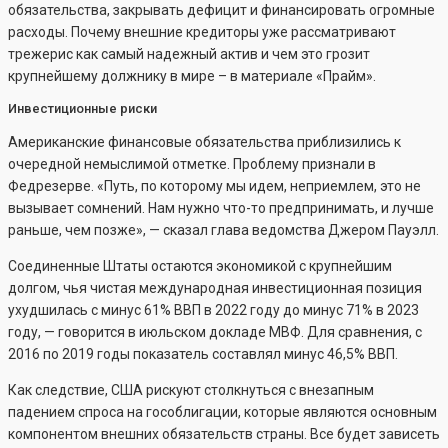
обязательства, закрывать дефицит и финансировать огромные
расходы. Почему внешние кредиторы уже рассматривают
трежерис как самый надежный актив и чем это грозит
крупнейшему должнику в мире – в материале «Прайм».
Инвестиционные риски
Американские финансовые обязательства приблизились к
очередной немыслимой отметке. Проблему признали в
Федрезерве. «Путь, по которому мы идем, неприемлем, это не
вызывает сомнений. Нам нужно что-то предпринимать, и лучше
раньше, чем позже», — сказал глава ведомства Джером Пауэлл.
Соединенные Штаты остаются экономикой с крупнейшим
долгом, чья чистая международная инвестиционная позиция
ухудшилась с минус 61% ВВП в 2022 году до минус 71% в 2023
году, — говорится в июльском докладе МВФ. Для сравнения, с
2016 по 2019 годы показатель составлял минус 46,5% ВВП.
Как следствие, США рискуют столкнуться с внезапным
падением спроса на гособлигации, которые являются основным
компонентом внешних обязательств страны. Все будет зависеть