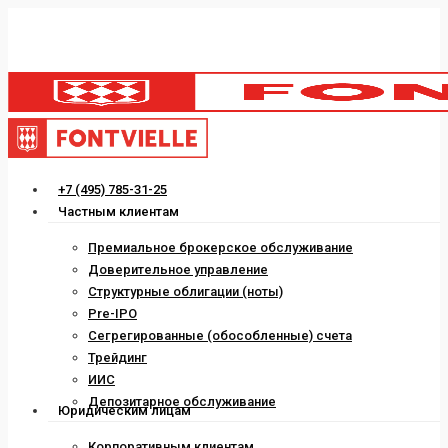
Skip
to
main
content
Menu
+7 (495) 785-31-25
Частным клиентам
Премиальное брокерское обслуживание
Доверительное управление
Структурные облигации (ноты)
Pre-IPO
Сегрегированные (обособленные) счета
Трейдинг
ИИС
Депозитарное обслуживание
Юридическим лицам
Корпоративным клиентам