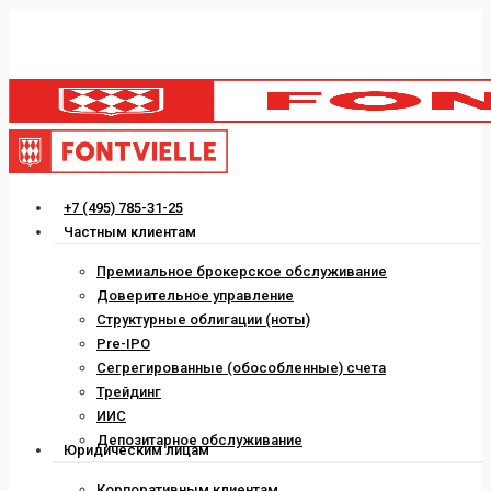
Skip
to
main
content
Menu
+7 (495) 785-31-25
Частным клиентам
Премиальное брокерское обслуживание
Доверительное управление
Структурные облигации (ноты)
Pre-IPO
Сегрегированные (обособленные) счета
Трейдинг
ИИС
Депозитарное обслуживание
Юридическим лицам
Корпоративным клиентам