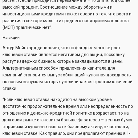
растёт. А если приходится перезанимать – то опять под более
высокий процент. Соотношение между оборотными и
инвестиционными кредитами также говорит о том, что роста и
развития в секторе малого и среднего предпринимательства
(МСП) практически нет”.
На акции
Артур Мейнхард дополняет, что на фондовом рынке рост
ключевой ставки является негативом для акций, поскольку
растут издержки бизнеса, которые закладываются в цены.
Альтернативным способом привлечения капитала для
компаний становится выпуск облигаций, купонная доходность
по новым выпускам которых увеличивается с ростом ключевой
ставки.
“Если ключевая ставка находится на высоком уровне
достаточно продолжительное время или неопределенность по
отношению к денежно-кредитной политике возрастает, то на
долговом рынке становится больше флоатеров – ценных бумаг
с привязкой купонных выплат к базовому активу, в частности,
ключевой ставке. Как правило, они предполагают премию в 1-