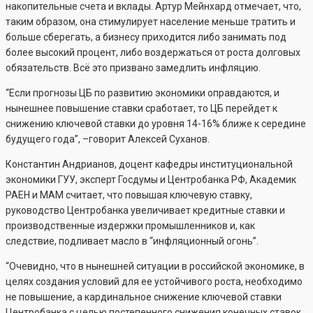
накопительные счета и вклады. Артур Мейнхард отмечает, что,
таким образом, она стимулирует население меньше тратить и
больше сберегать, а бизнесу приходится либо занимать под
более высокий процент, либо воздержаться от роста долговых
обязательств. Всё это призвано замедлить инфляцию.
“Если прогнозы ЦБ по развитию экономики оправдаются, и
нынешнее повышение ставки сработает, то ЦБ перейдет к
снижению ключевой ставки до уровня 14-16% ближе к середине
будущего года”, –говорит Алексей Суханов.
Константин Андрианов, доцент кафедры институциональной
экономики ГУУ, эксперт Госдумы и Центробанка РФ, Академик
РАЕН и МАМ считает, что повышая ключевую ставку,
руководство Центробанка увеличивает кредитные ставки и
производственные издержки промышленников и, как
следствие, подливает масло в “инфляционный огонь”.
“Очевидно, что в нынешней ситуации в российской экономике, в
целях создания условий для ее устойчивого роста, необходимо
не повышение, а кардинальное снижение ключевой ставки
Центробанка с целью постепенного снижения конечных ставок