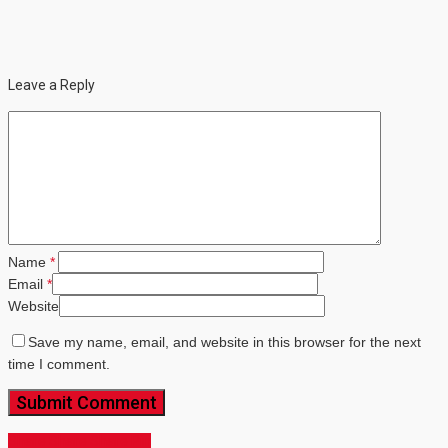
Leave a Reply
Name
*
Email
*
Website
Save my name, email, and website in this browser for the next
time I comment.
Share
Share
Share
Share
Pin