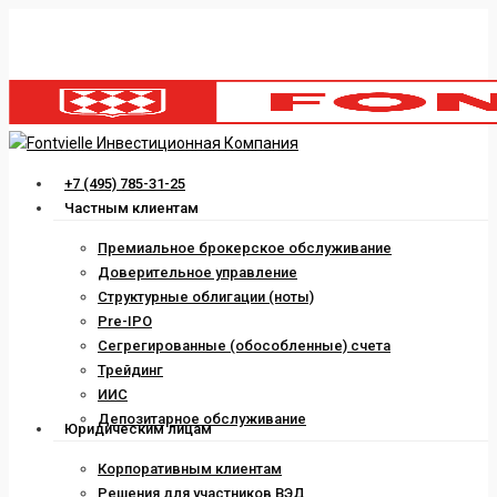
Skip
to
main
content
Menu
+7 (495) 785-31-25
Частным клиентам
Премиальное брокерское обслуживание
Доверительное управление
Структурные облигации (ноты)
Pre-IPO
Сегрегированные (обособленные) счета
Трейдинг
ИИС
Депозитарное обслуживание
Юридическим лицам
Корпоративным клиентам
Решения для участников ВЭД