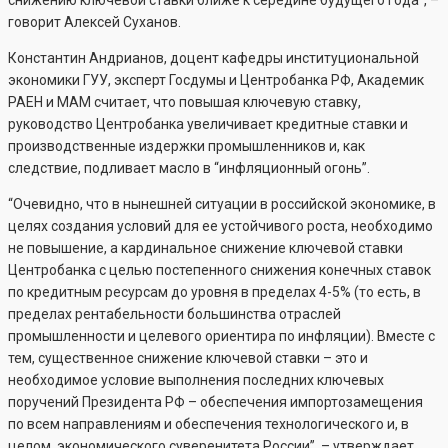
снижению ключевой ставки ближе к середине будущего года”, –
говорит Алексей Суханов.
Константин Андрианов, доцент кафедры институциональной
экономики ГУУ, эксперт Госдумы и Центробанка РФ, Академик
РАЕН и МАМ считает, что повышая ключевую ставку,
руководство Центробанка увеличивает кредитные ставки и
производственные издержки промышленников и, как
следствие, подливает масло в “инфляционный огонь”.
“Очевидно, что в нынешней ситуации в российской экономике, в
целях создания условий для ее устойчивого роста, необходимо
не повышение, а кардинальное снижение ключевой ставки
Центробанка с целью постепенного снижения конечных ставок
по кредитным ресурсам до уровня в пределах 4-5% (то есть, в
пределах рентабельности большинства отраслей
промышленности и целевого ориентира по инфляции). Вместе с
тем, существенное снижение ключевой ставки – это и
необходимое условие выполнения последних ключевых
поручений Президента РФ – обеспечения импортозамещения
по всем направлениям и обеспечения технологического и, в
целом, экономического суверенитета России”, – утверждает