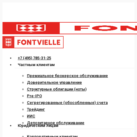
Skip
to
main
content
Menu
+7 (495) 785-31-25
Частным клиентам
Премиальное брокерское обслуживание
Доверительное управление
Структурные облигации (ноты)
Pre-IPO
Сегрегированные (обособленные) счета
Трейдинг
ИИС
Депозитарное обслуживание
Юридическим лицам
Корпоративным клиентам