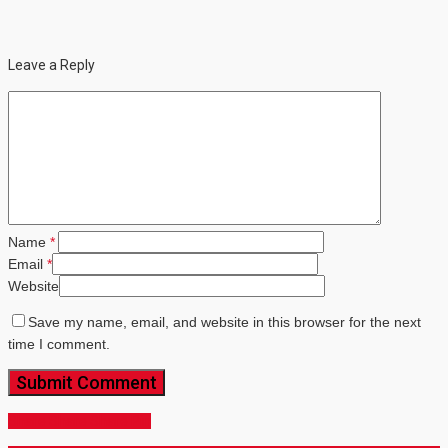
Leave a Reply
Name
*
Email
*
Website
Save my name, email, and website in this browser for the next
time I comment.
Share
Share
Share
Share
Pin