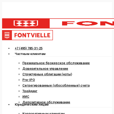
Skip
to
main
content
Menu
+7 (495) 785-31-25
Частным клиентам
Премиальное брокерское обслуживание
Доверительное управление
Структурные облигации (ноты)
Pre-IPO
Сегрегированные (обособленные) счета
Трейдинг
ИИС
Депозитарное обслуживание
Юридическим лицам
Корпоративным клиентам