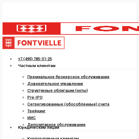
Skip
to
main
content
Menu
+7 (495) 785-31-25
Частным клиентам
Премиальное брокерское обслуживание
Доверительное управление
Структурные облигации (ноты)
Pre-IPO
Сегрегированные (обособленные) счета
Трейдинг
ИИС
Депозитарное обслуживание
Юридическим лицам
Корпоративным клиентам