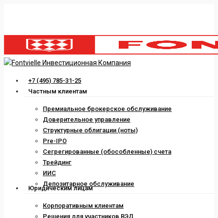
Skip
to
main
content
Menu
+7 (495) 785-31-25
Частным клиентам
Премиальное брокерское обслуживание
Доверительное управление
Структурные облигации (ноты)
Pre-IPO
Сегрегированные (обособленные) счета
Трейдинг
ИИС
Депозитарное обслуживание
Юридическим лицам
Корпоративным клиентам
Решения для участников ВЭД