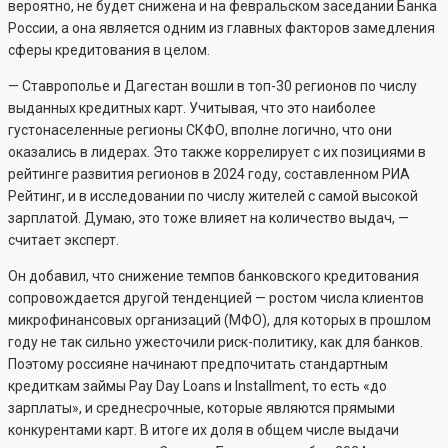
вероятно, не будет снижена и на февральском заседании Банка
России, а она является одним из главных факторов замедления
сферы кредитования в целом.
— Ставрополье и Дагестан вошли в топ-30 регионов по числу
выданных кредитных карт. Учитывая, что это наиболее
густонаселенные регионы СКФО, вполне логично, что они
оказались в лидерах. Это также коррелирует с их позициями в
рейтинге развития регионов в 2024 году, составленном РИА
Рейтинг, и в исследовании по числу жителей с самой высокой
зарплатой. Думаю, это тоже влияет на количество выдач, —
считает эксперт.
Он добавил, что снижение темпов банковского кредитования
сопровождается другой тенденцией — ростом числа клиентов
микрофинансовых организаций (МФО), для которых в прошлом
году не так сильно ужесточили риск-политику, как для банков.
Поэтому россияне начинают предпочитать стандартным
кредиткам займы Pay Day Loans и Installment, то есть «до
зарплаты», и среднесрочные, которые являются прямыми
конкурентами карт. В итоге их доля в общем числе выдачи