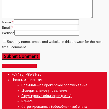
Name
*
Email
*
Website
Save my name, email, and website in this browser for the next
time I comment.
Share
Share
Share
Share
Pin
Close
+7 (495) 785-31-25
Menu
Частным клиентам
Премиальное брокерское обслуживание
Доверительное управление
Структурные облигации (ноты)
Pre-IPO
Сегрегированные (обособленные) счета