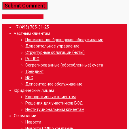
Share
Share
Share
Share
Pin
Close
+7 (495) 785-31-25
Menu
Частным клиентам
Премиальное брокерское обслуживание
Доверительное управление
Структурные облигации (ноты)
Pre-IPO
Сегрегированные (обособленные) счета
Трейдинг
ИИС
Депозитарное обслуживание
Юридическим лицам
Корпоративным клиентам
Решения для участников ВЭД
Институциональным клиентам
О компании
Новости
Новости СМИ о компании