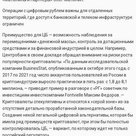
Операции с цифровым рублем важны для отдаленных
территорий, где доступ к банковской и телеком-инфраструктуре
ограничен
Преимущество для ЦБ — возможность наблюдения за
перемещениями «денежной массы», контроль за дотационными
средствами и за финансовой индустрией в целом. Например,
Центробанк в своем докладе обращал внимание на риски роста
популярности криптовалюты. «По данным исследовательской
компании BusinesStat, опубликованным в октябре этого года, с
2017 по 2021 год число аккаунтов пользователей из России в
криптоиндустрии выросло практически в пять раз: с 1,8 до 8,1
миллиона, — приводит пример в разговоре с «РГ» советник по
инвестициям инвесткомпании Fontvielle Максим Федоров. —
Криптовалюты спекулятивны и относятся к «серой зоне» из-за
отсутствия детально проработанной законодательной базы.
Создание некой легальной цифровой альтернативы, которая бы
имела ряд преимуществ криптовалют, при этом бы полностью
контролировалась ЦБ, — вариант, по которому идет не только
российский регулятор».