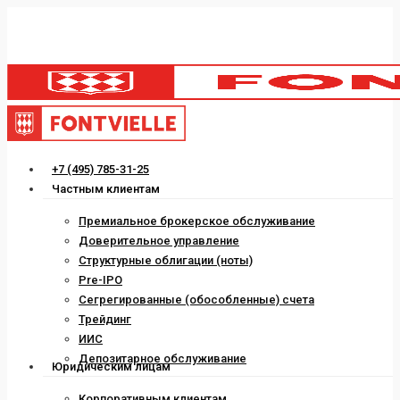
Skip
to
main
content
Menu
+7 (495) 785-31-25
Частным клиентам
Премиальное брокерское обслуживание
Доверительное управление
Структурные облигации (ноты)
Pre-IPO
Сегрегированные (обособленные) счета
Трейдинг
ИИС
Депозитарное обслуживание
Юридическим лицам
Корпоративным клиентам