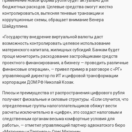
Применение новой формы рубля будет актуально для
бюджетных расходов. Целевые средства смогут жестко
контролироваться, вытесняя теневые транзакции и
коррупционные схемы, обращает внимание Венера
Шайдуллина.
«Государству внедрение виртуальной валюты даст
возможность контролировать целевое использование
материнского капитала, жилищных субсидий. Банкам будет
проще мониторить расходование застройщиками средств
проектного финансирования, а бизнесу — проводить различные
финансовые операции», — привел пример в разговоре с «РГ»
управляющий директор по ИТ и цифровой трансформации
корпорации ДОМ.РФ Николай Козак.
Плюсы и преимущества от распространения цифрового рубля
получают фискальные и силовые структуры. «Если случится, что
определенные группы налогоплательщиков обяжут вести
расчеты исключительно в «цифре», это создаст налоговым и
следственным органам весьма комфортные условия для
работы», — отметил управляющий партнер адвокатского бюро
«Матюнины и Партнеры» Олег Матюнин.