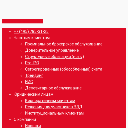
Share
Share
Share
Share
Pin
Close
+7 (495) 785-31-25
Menu
Частным клиентам
Премиальное брокерское обслуживание
Доверительное управление
Структурные облигации (ноты)
Pre-IPO
Сегрегированные (обособленные) счета
Трейдинг
ИИС
Депозитарное обслуживание
Юридическим лицам
Корпоративным клиентам
Решения для участников ВЭД
Институциональным клиентам
О компании
Новости