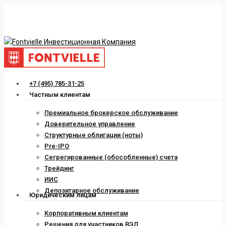
Skip
to
main
content
Menu
+7 (495) 785-31-25
Частным клиентам
Премиальное брокерское обслуживание
Доверительное управление
Структурные облигации (ноты)
Pre-IPO
Сегрегированные (обособленные) счета
Трейдинг
ИИС
Депозитарное обслуживание
Юридическим лицам
Корпоративным клиентам
Решения для участников ВЭД