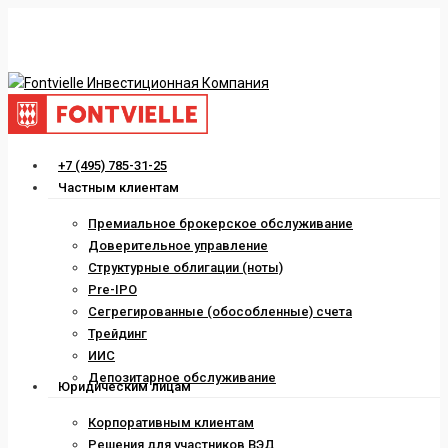
Skip
to
main
content
Menu
+7 (495) 785-31-25
Частным клиентам
Премиальное брокерское обслуживание
Доверительное управление
Структурные облигации (ноты)
Pre-IPO
Сегрегированные (обособленные) счета
Трейдинг
ИИС
Депозитарное обслуживание
Юридическим лицам
Корпоративным клиентам
Решения для участников ВЭД