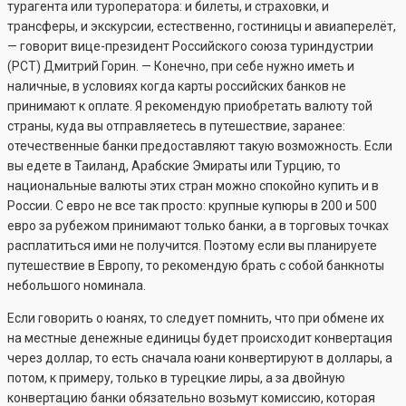
турагента или туроператора: и билеты, и страховки, и
трансферы, и экскурсии, естественно, гостиницы и авиаперелёт,
— говорит вице-президент Российского союза туриндустрии
(РСТ) Дмитрий Горин. — Конечно, при себе нужно иметь и
наличные, в условиях когда карты российских банков не
принимают к оплате. Я рекомендую приобретать валюту той
страны, куда вы отправляетесь в путешествие, заранее:
отечественные банки предоставляют такую возможность. Если
вы едете в Таиланд, Арабские Эмираты или Турцию, то
национальные валюты этих стран можно спокойно купить и в
России. С евро не все так просто: крупные купюры в 200 и 500
евро за рубежом принимают только банки, а в торговых точках
расплатиться ими не получится. Поэтому если вы планируете
путешествие в Европу, то рекомендую брать с собой банкноты
небольшого номинала.
Если говорить о юанях, то следует помнить, что при обмене их
на местные денежные единицы будет происходит конвертация
через доллар, то есть сначала юани конвертируют в доллары, а
потом, к примеру, только в турецкие лиры, а за двойную
конвертацию банки обязательно возьмут комиссию, которая