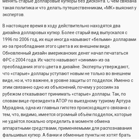
менять старые долларовые купюры без дисконта. С чем связана
такая политика и что делать путешественникам, «МК» выяснил у
экспертов.
В настоящее время в ходу действительно находятся два
дизайна долларовых купюр. Более старый вид выпускался с
1996 по 2006 год, их еще иногда называют «белыми» долларами
из-за преобладания этого цвета в их внешнем виде.
Обновленный дизайн американских денег начал печататься
ФРС с 2004 года. Их часто называют «синими» из-за
преобладания этого цвета в дизайне. Эксперты утверждают,
что «старые» доллары уступают новым не только во внешнем
виде, но и, что важнее, в уровне защиты от подделок. Именно с
этим связанно одно из объяснений, почему у россиян за
рубежом отказывают принимать «старые» доллары. Так, по
словам вице-президента АТОР по выездному туризму Артура
Мурадяна, одна из главных гипотез происходящего связана с
тем, что, видимо, имеется огромный объём подделок, которые
не удаётся локально определить в моменте обмена
аппаратными средствами, применяемыми для распознавания
фальшивых купюр. А банки и обменные пункты не хотят брать