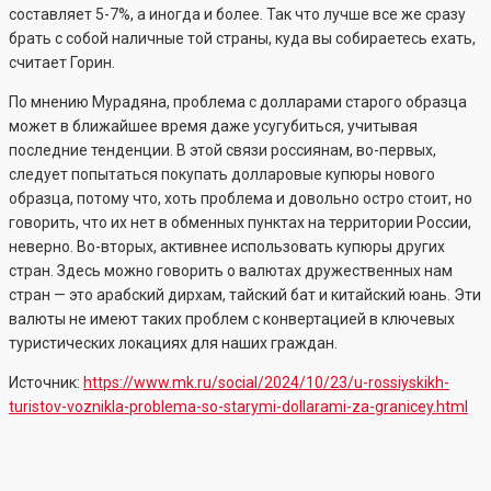
составляет 5-7%, а иногда и более. Так что лучше все же сразу
брать с собой наличные той страны, куда вы собираетесь ехать,
считает Горин.
По мнению Мурадяна, проблема с долларами старого образца
может в ближайшее время даже усугубиться, учитывая
последние тенденции. В этой связи россиянам, во-первых,
следует попытаться покупать долларовые купюры нового
образца, потому что, хоть проблема и довольно остро стоит, но
говорить, что их нет в обменных пунктах на территории России,
неверно. Во-вторых, активнее использовать купюры других
стран. Здесь можно говорить о валютах дружественных нам
стран — это арабский дирхам, тайский бат и китайский юань. Эти
валюты не имеют таких проблем с конвертацией в ключевых
туристических локациях для наших граждан.
Источник:
https://www.mk.ru/social/2024/10/23/u-rossiyskikh-
turistov-voznikla-problema-so-starymi-dollarami-za-granicey.html