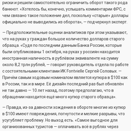
риски и решили самостоятельно ограничить оборот такого рода
банкнот. «Хотелось бы, конечно, услышать комментарии ФРС, с
чем связано такое положение дел, поскольку «старые» доллары
официально не выводились из оборота», — подчеркнул эксперт.
— Предположительные оценки аналитиков при этом указывают,
что на руках у граждан большое количество долларов старого
образца. «Судя по последним данным Банка России, которые
были опубликованы 1 октября, на руках у россиян находится
иностранная наличность в рублёвом эквиваленте на сумму
около 8,2 трлн рублей, — говорит руководитель отдела по работе
с состоятельными клиентами ИК Fontvielle Сергей Соловых. —
Причём самым ходовым номиналом является купюра в $100 как
в России, так и в мире. Её дизайн последний раз был обновлён
не так давно — 10 лет назад, поэтому предполагаю, что в
обращении находится ещё много купюр старого образца».
— Правда, из-за давности хождения в обороте многие из купюр
в $100 имеют повреждения, погнутости и мелкие разрывы, что
усугубляет проблему. Но выход есть. «Самое выгодное для
организованных туристов — оплачивать всё в рублях через