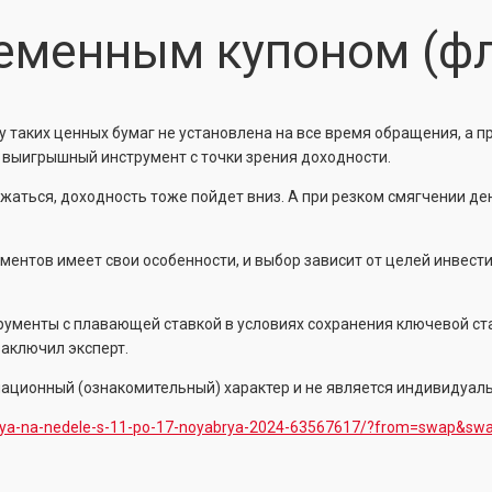
ременным купоном (фл
у таких ценных бумаг не установлена на все время обращения, а п
 выигрышный инструмент с точки зрения доходности.
ижаться, доходность тоже пойдет вниз. А при резком смягчении 
ентов имеет свои особенности, и выбор зависит от целей инвести
ументы с плавающей ставкой в условиях сохранения ключевой став
заключил эксперт.
ционный (ознакомительный) характер и не является индивидуал
rublya-na-nedele-s-11-po-17-noyabrya-2024-63567617/?from=swap&sw