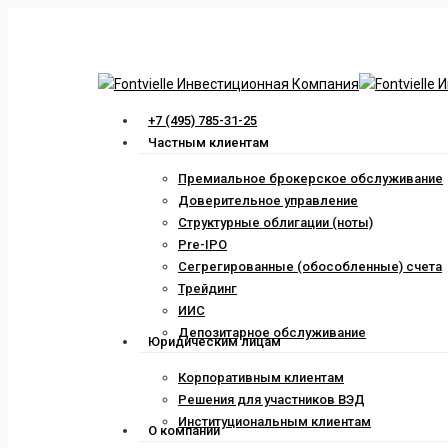
Skip
to
main
content
Menu
+7 (495) 785-31-25
Частным клиентам
Премиальное брокерское обслуживание
Доверительное управление
Структурные облигации (ноты)
Pre-IPO
Сегрегированные (обособленные) счета
Трейдинг
ИИС
Депозитарное обслуживание
Юридическим лицам
Корпоративным клиентам
Решения для участников ВЭД
Институциональным клиентам
О компании