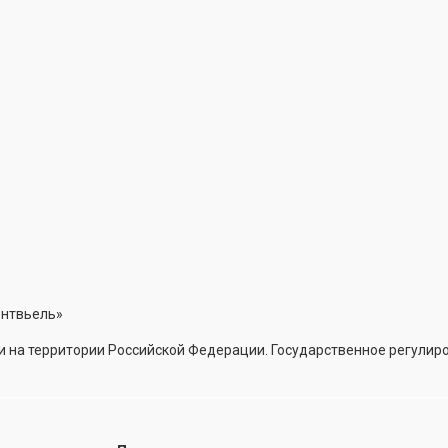
онтвьель»
 на территории Российской Федерации. Государственное регулиро