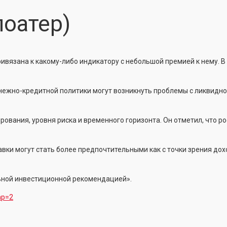
оатер)
ривязана к какому-либо индикатору с небольшой премией к нему. 
денежно-кредитной политики могут возникнуть проблемы с ликвидн
рования, уровня риска и временного горизонта. Он отметил, что р
ки могут стать более предпочтительными как с точки зрения дох
ьной инвестиционной рекомендацией».
ap=2