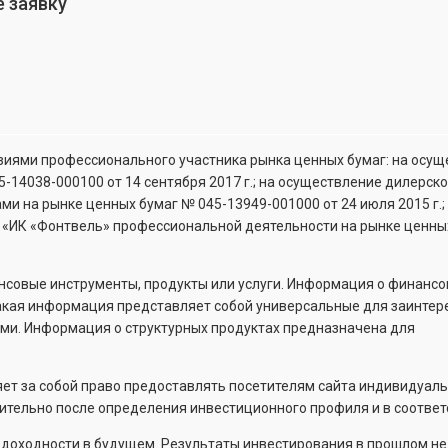
 заявку
зиями профессионального участника рынка ценных бумаг: на осу
5-14038-000100
от 14 сентября 2017 г.; на осуществление дилерск
гами на рынке ценных бумаг №
045-13949-001000
от 24 июля 2015 г.;
 «ИК «Фонтвель» профессиональной деятельности на рынке ценны
ансовые инструменты, продукты или услуги. Информация о финанс
 Такая информация представляет собой универсальные для заинте
ми. Информация о структурных продуктах предназначена для
ет за собой право предоставлять посетителям сайта индивидуал
тельно после определения инвестиционного профиля и в соответс
т доходности в будущем. Результаты инвестирования в прошлом не