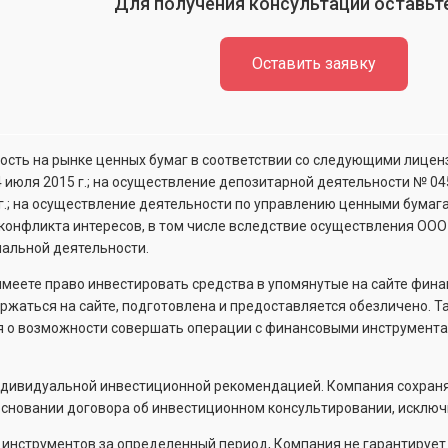
Для получения консультации оставьте
Оставить заявку
сть на рынке ценных бумаг в соответствии со следующими лицен
4 июля 2015 г.; на осуществление депозитарной деятельности №
04
 г.; на осуществление деятельности по управлению ценными бума
конфликта интересов, в том числе вследствие осуществления ООО
альной деятельности.
 имеете право инвестировать средства в упомянутые на сайте фин
держаться на сайте, подготовлена и предоставляется обезличено.
я о возможности совершать операции с финансовыми инструмента
ндивидуальной инвестиционной рекомендацией. Компания сохраня
новании договора об инвестиционном консультировании, исключи
х инструментов за определенный период, Компания не гарантируе