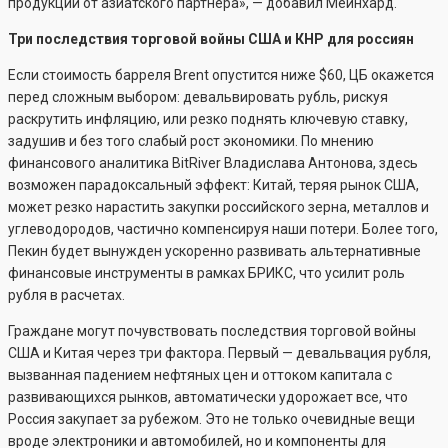
продукции от азиатского партнёра», — добавил Мейнхард.
Три последствия торговой войны США и КНР для россиян
Если стоимость барреля Brent опустится ниже $60, ЦБ окажется
перед сложным выбором: девальвировать рубль, рискуя
раскрутить инфляцию, или резко поднять ключевую ставку,
задушив и без того слабый рост экономики. По мнению
финансового аналитика BitRiver Владислава Антонова, здесь
возможен парадоксальный эффект: Китай, теряя рынок США,
может резко нарастить закупки российского зерна, металлов и
углеводородов, частично компенсируя наши потери. Более того,
Пекин будет вынужден ускоренно развивать альтернативные
финансовые инструменты в рамках БРИКС, что усилит роль
рубля в расчетах.
Граждане могут почувствовать последствия торговой войны
США и Китая через три фактора. Первый — девальвация рубля,
вызванная падением нефтяных цен и оттоком капитала с
развивающихся рынков, автоматически удорожает все, что
Россия закупает за рубежом. Это не только очевидные вещи
вроде электроники и автомобилей, но и компоненты для