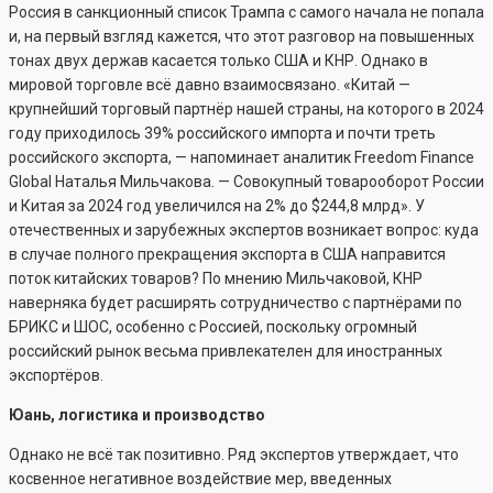
Россия в санкционный список Трампа с самого начала не попала
и, на первый взгляд кажется, что этот разговор на повышенных
тонах двух держав касается только США и КНР. Однако в
мировой торговле всё давно взаимосвязано. «Китай —
крупнейший торговый партнёр нашей страны, на которого в 2024
году приходилось 39% российского импорта и почти треть
российского экспорта, — напоминает аналитик Freedom Finance
Global Наталья Мильчакова. — Совокупный товарооборот России
и Китая за 2024 год увеличился на 2% до $244,8 млрд». У
отечественных и зарубежных экспертов возникает вопрос: куда
в случае полного прекращения экспорта в США направится
поток китайских товаров? По мнению Мильчаковой, КНР
наверняка будет расширять сотрудничество с партнёрами по
БРИКС и ШОС, особенно с Россией, поскольку огромный
российский рынок весьма привлекателен для иностранных
экспортёров.
Юань, логистика и производство
Однако не всё так позитивно. Ряд экспертов утверждает, что
косвенное негативное воздействие мер, введенных