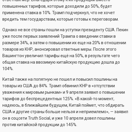
повышенных тарифов, которые доходили до 50%, будет
применена ставка в 10%. Трамп подчеркнул, что не хочет
вредить тем государствам, которые готовы к переговорам.
Однако не все страны пошли на уступки президенту США. Пекин
уже после первых заявлений Трампа о введении ставки в
размере 34%, а затем о повышении их еще на 20% в отношении
товаров из КНР, анонсировал ответные меры. После этого
Вашингтон увеличил тарифы ещё на 50%, в результате чего
общая ставка на ввозимую китайскую продукцию дошла до
104%.
Китай также на попятную не пошел и повысил пошлины на
товары из США до 84%. Трамп обвинил КНР в «отсутствии
уважения к мировым рынкам» и 9 апреля заявил о повышении
тарифов до беспрецедентных 125%. «В какой-то момент,
надеюсь, в ближайшем будущем, Китай поймет, что обдирать
США и другие страны больше нельзя и неприемлемо», — заявил
он в соцсети Truth Social, и уже 10 апреля довел пошлины
против китайской продукции до 145%.