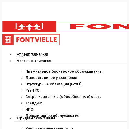
Skip
to
main
content
Menu
+7 (495) 785-31-25
Частным клиентам
Премиальное брокерское обслуживание
Доверительное управление
Структурные облигации (ноты)
Pre-IPO
Сегрегированные (обособленные) счета
Трейдинг
ИИС
Депозитарное обслуживание
Юридическим лицам
Корпоративным клиентам