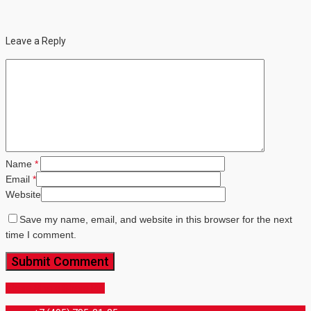
Leave a Reply
Name
*
Email
*
Website
Save my name, email, and website in this browser for the next
time I comment.
Share
Share
Share
Share
Pin