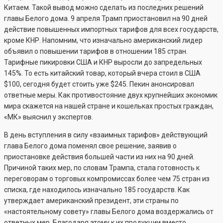
Китаем. Такой вывод можно сделать из последних решений
главы Белого дома. 9 апреля Трамп приостановил на 90 дней
действие повышенных импортных тарифов для всех государств,
кроме КНР. Напомним, что изначально американский лидер
объявил о повышении тарифов в отношении 185 стран.
Тарифные пикировки США и КНР выросли до запредельных
145%. То есть китайский товар, который вчера стоил в США
$100, сегодня будет стоить уже $245. Пекин анонсировал
ответные меры. Как противостояние двух крупнейших экономик
мира скажется на нашей стране и кошельках простых граждан,
«МК» выяснил у экспертов.
В день вступления в силу «взаимных тарифов» действующий
глава Белого дома поменял свое решение, заявив о
приостановке действия большей части из них на 90 дней.
Причиной таких мер, по словам Трампа, стала готовность к
переговорам о торговых компромиссах более чем 75 стран из
списка, где находилось изначально 185 государств. Как
утверждает американский президент, эти страны по
«настоятельному совету» главы Белого дома воздержались от
ответных мер. Благодаря этому к их продукции вместо