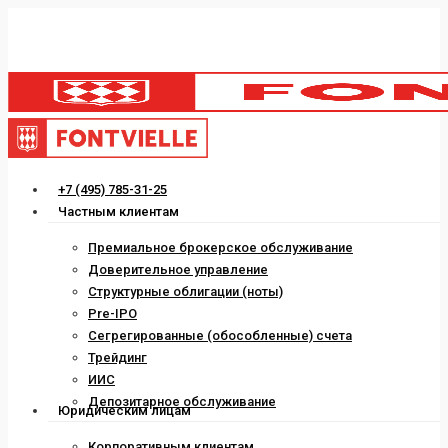
Skip
to
main
content
Menu
+7 (495) 785-31-25
Частным клиентам
Премиальное брокерское обслуживание
Доверительное управление
Структурные облигации (ноты)
Pre-IPO
Сегрегированные (обособленные) счета
Трейдинг
ИИС
Депозитарное обслуживание
Юридическим лицам
Корпоративным клиентам