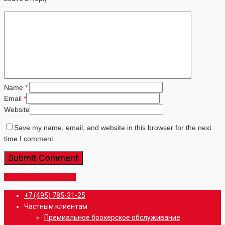
Name
*
Email
*
Website
Save my name, email, and website in this browser for the next
time I comment.
Share
Share
Share
Share
Pin
Close
+7 (495) 785-31-25
Menu
Частным клиентам
Премиальное брокерское обслуживание