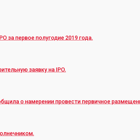
O за первое полугодие 2019 года.
ительную заявку на IPO.
общила о намерении провести первичное размещение
солнечником.