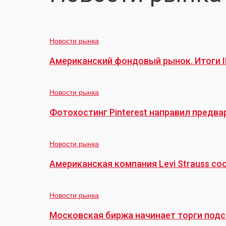
Американский
фондовый
Новости рынка
рынок.
Американский фондовый рынок. Итоги IP
Итоги
IPO
Фотохостинг
за
Pinterest
Новости рынка
первое
направил
полугодие
Фотохостинг Pinterest направил предвар
предварительную
2019
заявку
года.
Американская
на
компания
Новости рынка
IPO.
Levi
Американская компания Levi Strauss со
Strauss
сообщила
Московская
о
биржа
Новости рынка
намерении
начинает
провести
Московская биржа начинает торги под
торги
первичное