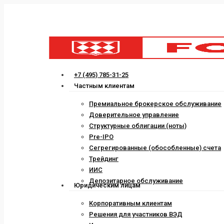
Skip
to
main
content
Menu
+7 (495) 785-31-25
Частным клиентам
Премиальное брокерское обслуживание
Доверительное управление
Структурные облигации (ноты)
Pre-IPO
Сегрегированные (обособленные) счета
Трейдинг
ИИС
Депозитарное обслуживание
Юридическим лицам
Корпоративным клиентам
Решения для участников ВЭД