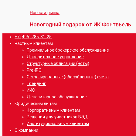
подсолнечником.
размещение
Новогодний
акций
подарок
Новости рынка
(IPO).
от
Новогодний подарок от ИК Фонтвьель
ИК
Фонтвьель
Close
+7 (495) 785-31-25
Menu
Частным клиентам
Премиальное брокерское обслуживание
Доверительное управление
Структурные облигации (ноты)
Pre-IPO
Сегрегированные (обособленные) счета
Трейдинг
ИИС
Депозитарное обслуживание
Юридическим лицам
Корпоративным клиентам
Решения для участников ВЭД
Институциональным клиентам
О компании